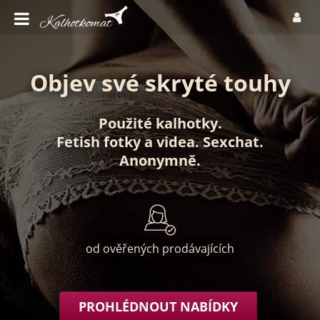
Objev své skryté touhy
Použité kalhotky
.
Fetish fotky
a
videa
.
Sexchat
.
Anonymně
.
od ověřených prodávajících
PROHLÉDNOUT NABÍDKY