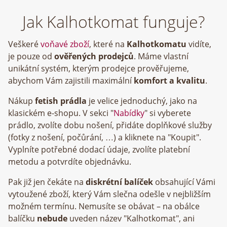
Jak Kalhotkomat funguje?
Veškeré
voňavé zboží
, které na
Kalhotkomatu
vidíte,
je pouze od
ověřených prodejců
. Máme vlastní
unikátní systém, kterým prodejce prověřujeme,
abychom Vám zajistili maximální
komfort a kvalitu
.
Nákup
fetish prádla
je velice jednoduchý, jako na
klasickém e-shopu. V sekci "
Nabídky
" si vyberete
prádlo, zvolíte dobu nošení, přidáte doplňkové služby
(fotky z nošení, počůrání, …) a kliknete na "Koupit".
Vyplníte potřebné dodací údaje, zvolíte platební
metodu a potvrdíte objednávku.
Pak již jen čekáte na
diskrétní balíček
obsahující Vámi
vytoužené zboží, který Vám slečna odešle v nejbližším
možném termínu. Nemusíte se obávat – na obálce
balíčku
nebude
uveden název "Kalhotkomat", ani