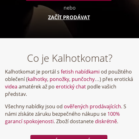
nebo
ZAČÍT PRODÁVAT
Co je Kalhotkomat?
Kalhotkomat je portál s
fetish nabídkami
od použitého
oblečení (
kalhotky
,
ponožky
,
punčochy
…) přes erotická
videa
amatérek až po
erotický chat
podle vašich
představ.
Všechny nabídky jsou od
ověřených prodávajících
. S
námi získáte záruku bezpečného nákupu se
100%
garancí spokojenosti
. Zboží dostanete
diskrétně
.