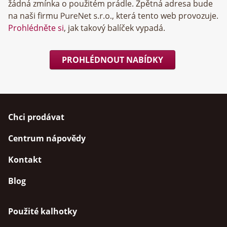
žádná zmínka o použitém prádle. Zpětná adresa bude
na naši firmu
, která tento web provozuje.
Prohlédněte si
, jak takový balíček vypadá.
PROHLÉDNOUT NABÍDKY
Chci prodávat
Centrum nápovědy
Kontakt
Blog
Použité kalhotky