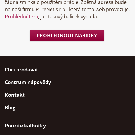
žádná zmínka o použitém prádle. Zpětná adresa bude
na naši firmu
, která tento web provozuje.
Prohlédněte si
, jak takový balíček vypadá.
PROHLÉDNOUT NABÍDKY
Chci prodávat
Centrum nápovědy
Kontakt
Blog
Použité kalhotky