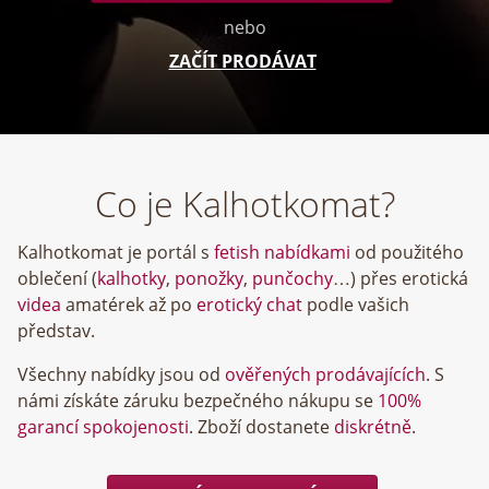
nebo
ZAČÍT PRODÁVAT
Co je Kalhotkomat?
Kalhotkomat je portál s
fetish nabídkami
od použitého
oblečení (
kalhotky
,
ponožky
,
punčochy
…) přes erotická
videa
amatérek až po
erotický chat
podle vašich
představ.
Všechny nabídky jsou od
ověřených prodávajících
. S
námi získáte záruku bezpečného nákupu se
100%
garancí spokojenosti
. Zboží dostanete
diskrétně
.