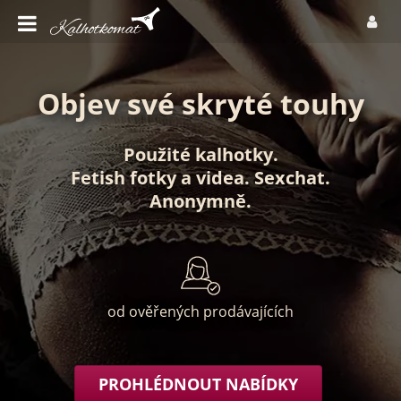
Objev své skryté touhy
Použité kalhotky
.
Fetish fotky
a
videa
.
Sexchat
.
Anonymně
.
od ověřených prodávajících
PROHLÉDNOUT NABÍDKY