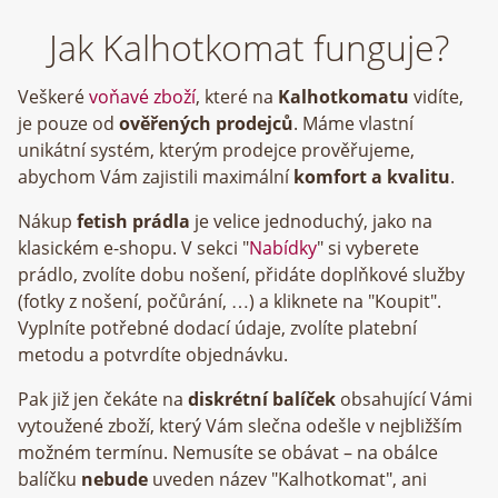
Jak Kalhotkomat funguje?
Veškeré
voňavé zboží
, které na
Kalhotkomatu
vidíte,
je pouze od
ověřených prodejců
. Máme vlastní
unikátní systém, kterým prodejce prověřujeme,
abychom Vám zajistili maximální
komfort a kvalitu
.
Nákup
fetish prádla
je velice jednoduchý, jako na
klasickém e-shopu. V sekci "
Nabídky
" si vyberete
prádlo, zvolíte dobu nošení, přidáte doplňkové služby
(fotky z nošení, počůrání, …) a kliknete na "Koupit".
Vyplníte potřebné dodací údaje, zvolíte platební
metodu a potvrdíte objednávku.
Pak již jen čekáte na
diskrétní balíček
obsahující Vámi
vytoužené zboží, který Vám slečna odešle v nejbližším
možném termínu. Nemusíte se obávat – na obálce
balíčku
nebude
uveden název "Kalhotkomat", ani