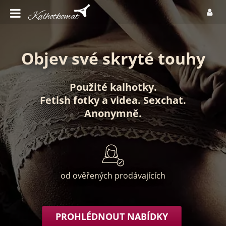
Objev své skryté touhy
Použité kalhotky
.
Fetish fotky
a
videa
.
Sexchat
.
Anonymně
.
od ověřených prodávajících
PROHLÉDNOUT NABÍDKY