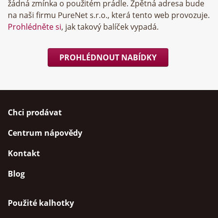
žádná zmínka o použitém prádle. Zpětná adresa bude
na naši firmu
, která tento web provozuje.
Prohlédněte si
, jak takový balíček vypadá.
PROHLÉDNOUT NABÍDKY
Chci prodávat
Centrum nápovědy
Kontakt
Blog
Použité kalhotky