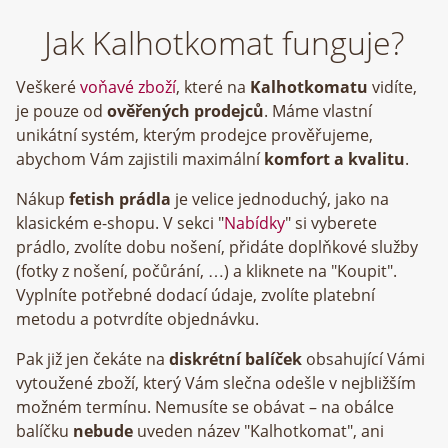
Jak Kalhotkomat funguje?
Veškeré
voňavé zboží
, které na
Kalhotkomatu
vidíte,
je pouze od
ověřených prodejců
. Máme vlastní
unikátní systém, kterým prodejce prověřujeme,
abychom Vám zajistili maximální
komfort a kvalitu
.
Nákup
fetish prádla
je velice jednoduchý, jako na
klasickém e-shopu. V sekci "
Nabídky
" si vyberete
prádlo, zvolíte dobu nošení, přidáte doplňkové služby
(fotky z nošení, počůrání, …) a kliknete na "Koupit".
Vyplníte potřebné dodací údaje, zvolíte platební
metodu a potvrdíte objednávku.
Pak již jen čekáte na
diskrétní balíček
obsahující Vámi
vytoužené zboží, který Vám slečna odešle v nejbližším
možném termínu. Nemusíte se obávat – na obálce
balíčku
nebude
uveden název "Kalhotkomat", ani