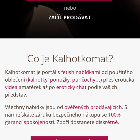
nebo
ZAČÍT PRODÁVAT
Co je Kalhotkomat?
Kalhotkomat je portál s
fetish nabídkami
od použitého
oblečení (
kalhotky
,
ponožky
,
punčochy
…) přes erotická
videa
amatérek až po
erotický chat
podle vašich
představ.
Všechny nabídky jsou od
ověřených prodávajících
. S
námi získáte záruku bezpečného nákupu se
100%
garancí spokojenosti
. Zboží dostanete
diskrétně
.