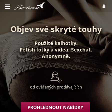
Objev své skryté touhy
Použité kalhotky
.
Fetish fotky
a
videa
.
Sexchat
.
Anonymně
.
od ověřených prodávajících
PROHLÉDNOUT NABÍDKY