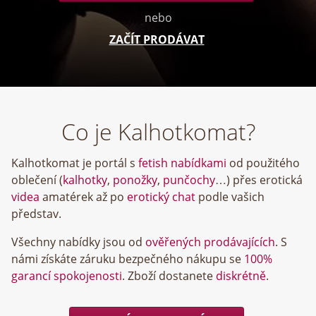
nebo
ZAČÍT PRODÁVAT
Co je Kalhotkomat?
Kalhotkomat je portál s
fetish nabídkami
od použitého
oblečení (
kalhotky
,
ponožky
,
punčochy
…) přes erotická
videa
amatérek až po
erotický chat
podle vašich
představ.
Všechny nabídky jsou od
ověřených prodávajících
. S
námi získáte záruku bezpečného nákupu se
100%
garancí spokojenosti
. Zboží dostanete
diskrétně
.