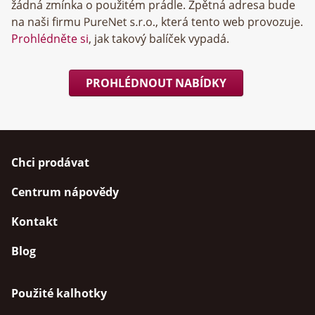
žádná zmínka o použitém prádle. Zpětná adresa bude
na naši firmu
, která tento web provozuje.
Prohlédněte si
, jak takový balíček vypadá.
PROHLÉDNOUT NABÍDKY
Chci prodávat
Centrum nápovědy
Kontakt
Blog
Použité kalhotky