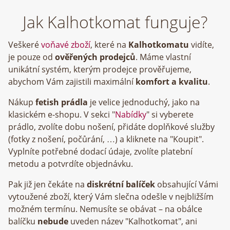
Jak Kalhotkomat funguje?
Veškeré
voňavé zboží
, které na
Kalhotkomatu
vidíte,
je pouze od
ověřených prodejců
. Máme vlastní
unikátní systém, kterým prodejce prověřujeme,
abychom Vám zajistili maximální
komfort a kvalitu
.
Nákup
fetish prádla
je velice jednoduchý, jako na
klasickém e-shopu. V sekci "
Nabídky
" si vyberete
prádlo, zvolíte dobu nošení, přidáte doplňkové služby
(fotky z nošení, počůrání, …) a kliknete na "Koupit".
Vyplníte potřebné dodací údaje, zvolíte platební
metodu a potvrdíte objednávku.
Pak již jen čekáte na
diskrétní balíček
obsahující Vámi
vytoužené zboží, který Vám slečna odešle v nejbližším
možném termínu. Nemusíte se obávat – na obálce
balíčku
nebude
uveden název "Kalhotkomat", ani