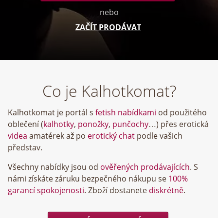
nebo
ZAČÍT PRODÁVAT
Co je Kalhotkomat?
Kalhotkomat je portál s
fetish nabídkami
od použitého
oblečení (
kalhotky
,
ponožky
,
punčochy
…) přes erotická
videa
amatérek až po
erotický chat
podle vašich
představ.
Všechny nabídky jsou od
ověřených prodávajících
. S
námi získáte záruku bezpečného nákupu se
100%
garancí spokojenosti
. Zboží dostanete
diskrétně
.