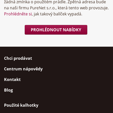
žádná zmínka o použitém prádle. Zpětná adresa bude
na naši firmu
, která tento web provozuje.
Prohlédněte si
, jak takový balíček vypadá.
PROHLÉDNOUT NABÍDKY
Chci prodávat
Centrum nápovědy
Kontakt
Blog
Použité kalhotky