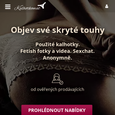
Objev své skryté touhy
Použité kalhotky
.
Fetish fotky
a
videa
.
Sexchat
.
Anonymně
.
od ověřených prodávajících
PROHLÉDNOUT NABÍDKY