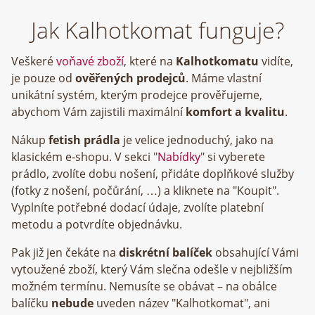
Jak Kalhotkomat funguje?
Veškeré
voňavé zboží
, které na
Kalhotkomatu
vidíte,
je pouze od
ověřených prodejců
. Máme vlastní
unikátní systém, kterým prodejce prověřujeme,
abychom Vám zajistili maximální
komfort a kvalitu
.
Nákup
fetish prádla
je velice jednoduchý, jako na
klasickém e-shopu. V sekci "
Nabídky
" si vyberete
prádlo, zvolíte dobu nošení, přidáte doplňkové služby
(fotky z nošení, počůrání, …) a kliknete na "Koupit".
Vyplníte potřebné dodací údaje, zvolíte platební
metodu a potvrdíte objednávku.
Pak již jen čekáte na
diskrétní balíček
obsahující Vámi
vytoužené zboží, který Vám slečna odešle v nejbližším
možném termínu. Nemusíte se obávat – na obálce
balíčku
nebude
uveden název "Kalhotkomat", ani