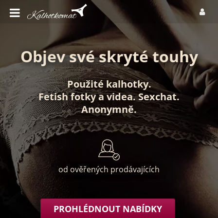
Objev své skryté touhy
Použité kalhotky
.
Fetish fotky
a
videa
.
Sexchat
.
Anonymně
.
od ověřených prodávajících
PROHLÉDNOUT NABÍDKY