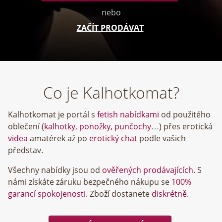
nebo
ZAČÍT PRODÁVAT
Co je Kalhotkomat?
Kalhotkomat je portál s
fetish nabídkami
od použitého
oblečení (
kalhotky
,
ponožky
,
punčochy
…) přes erotická
videa
amatérek až po
erotický chat
podle vašich
představ.
Všechny nabídky jsou od
ověřených prodávajících
. S
námi získáte záruku bezpečného nákupu se
100%
garancí spokojenosti
. Zboží dostanete
diskrétně
.