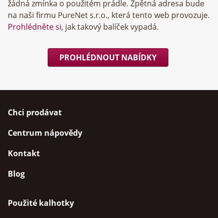
žádná zmínka o použitém prádle. Zpětná adresa bude
na naši firmu
, která tento web provozuje.
Prohlédněte si
, jak takový balíček vypadá.
PROHLÉDNOUT NABÍDKY
Chci prodávat
Centrum nápovědy
Kontakt
Blog
Použité kalhotky