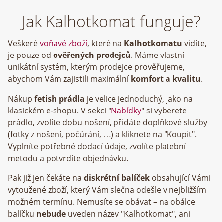
Jak Kalhotkomat funguje?
Veškeré
voňavé zboží
, které na
Kalhotkomatu
vidíte,
je pouze od
ověřených prodejců
. Máme vlastní
unikátní systém, kterým prodejce prověřujeme,
abychom Vám zajistili maximální
komfort a kvalitu
.
Nákup
fetish prádla
je velice jednoduchý, jako na
klasickém e-shopu. V sekci "
Nabídky
" si vyberete
prádlo, zvolíte dobu nošení, přidáte doplňkové služby
(fotky z nošení, počůrání, …) a kliknete na "Koupit".
Vyplníte potřebné dodací údaje, zvolíte platební
metodu a potvrdíte objednávku.
Pak již jen čekáte na
diskrétní balíček
obsahující Vámi
vytoužené zboží, který Vám slečna odešle v nejbližším
možném termínu. Nemusíte se obávat – na obálce
balíčku
nebude
uveden název "Kalhotkomat", ani