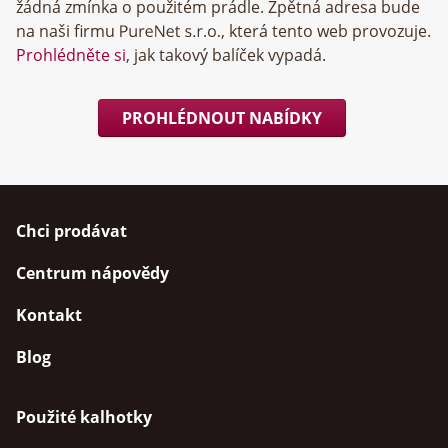
žádná zmínka o použitém prádle. Zpětná adresa bude
na naši firmu
, která tento web provozuje.
Prohlédněte si
, jak takový balíček vypadá.
PROHLÉDNOUT NABÍDKY
Chci prodávat
Centrum nápovědy
Kontakt
Blog
Použité kalhotky