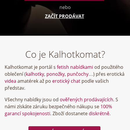
nebo
ZAČÍT PRODÁVAT
Co je Kalhotkomat?
Kalhotkomat je portál s
fetish nabídkami
od použitého
oblečení (
kalhotky
,
ponožky
,
punčochy
…) přes erotická
videa
amatérek až po
erotický chat
podle vašich
představ.
Všechny nabídky jsou od
ověřených prodávajících
. S
námi získáte záruku bezpečného nákupu se
100%
garancí spokojenosti
. Zboží dostanete
diskrétně
.