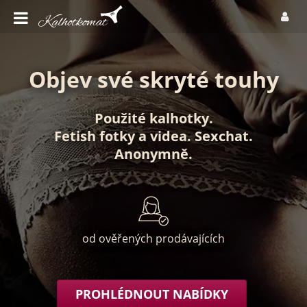
Objev své skryté touhy
Použité kalhotky
.
Fetish fotky
a
videa
.
Sexchat
.
Anonymně
.
od ověřených prodávajících
PROHLÉDNOUT NABÍDKY