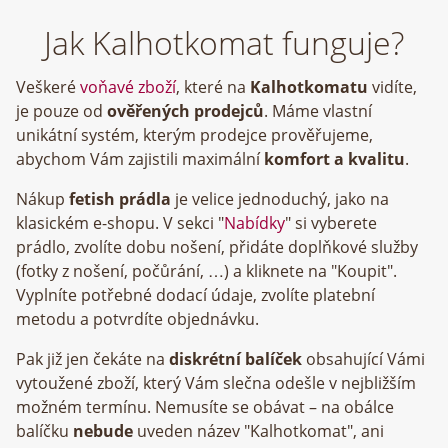
Jak Kalhotkomat funguje?
Veškeré
voňavé zboží
, které na
Kalhotkomatu
vidíte,
je pouze od
ověřených prodejců
. Máme vlastní
unikátní systém, kterým prodejce prověřujeme,
abychom Vám zajistili maximální
komfort a kvalitu
.
Nákup
fetish prádla
je velice jednoduchý, jako na
klasickém e-shopu. V sekci "
Nabídky
" si vyberete
prádlo, zvolíte dobu nošení, přidáte doplňkové služby
(fotky z nošení, počůrání, …) a kliknete na "Koupit".
Vyplníte potřebné dodací údaje, zvolíte platební
metodu a potvrdíte objednávku.
Pak již jen čekáte na
diskrétní balíček
obsahující Vámi
vytoužené zboží, který Vám slečna odešle v nejbližším
možném termínu. Nemusíte se obávat – na obálce
balíčku
nebude
uveden název "Kalhotkomat", ani