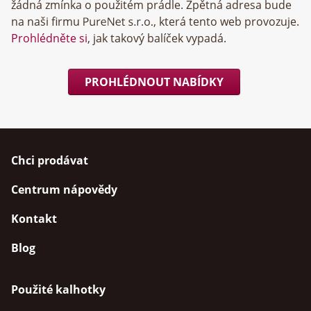
žádná zmínka o použitém prádle. Zpětná adresa bude
na naši firmu
, která tento web provozuje.
Prohlédněte si
, jak takový balíček vypadá.
PROHLÉDNOUT NABÍDKY
Chci prodávat
Centrum nápovědy
Kontakt
Blog
Použité kalhotky