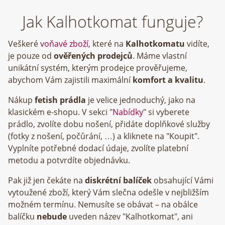
Jak Kalhotkomat funguje?
Veškeré
voňavé zboží
, které na
Kalhotkomatu
vidíte,
je pouze od
ověřených prodejců
. Máme vlastní
unikátní systém, kterým prodejce prověřujeme,
abychom Vám zajistili maximální
komfort a kvalitu
.
Nákup
fetish prádla
je velice jednoduchý, jako na
klasickém e-shopu. V sekci "
Nabídky
" si vyberete
prádlo, zvolíte dobu nošení, přidáte doplňkové služby
(fotky z nošení, počůrání, …) a kliknete na "Koupit".
Vyplníte potřebné dodací údaje, zvolíte platební
metodu a potvrdíte objednávku.
Pak již jen čekáte na
diskrétní balíček
obsahující Vámi
vytoužené zboží, který Vám slečna odešle v nejbližším
možném termínu. Nemusíte se obávat – na obálce
balíčku
nebude
uveden název "Kalhotkomat", ani