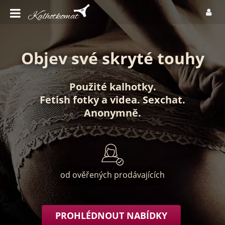
Objev své skryté touhy
Použité kalhotky
.
Fetish fotky
a
videa
.
Sexchat
.
Anonymně
.
od ověřených prodávajících
PROHLÉDNOUT NABÍDKY