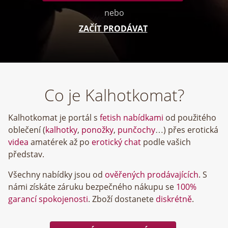
nebo
ZAČÍT PRODÁVAT
Co je Kalhotkomat?
Kalhotkomat je portál s
fetish nabídkami
od použitého
oblečení (
kalhotky
,
ponožky
,
punčochy
…) přes erotická
videa
amatérek až po
erotický chat
podle vašich
představ.
Všechny nabídky jsou od
ověřených prodávajících
. S
námi získáte záruku bezpečného nákupu se
100%
garancí spokojenosti
. Zboží dostanete
diskrétně
.