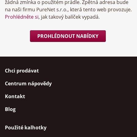
žádná zmínka o použitém prádle. Zpětná adresa bude
na naši firmu
, která tento web provozuje.
Prohlédněte si
, jak takový balíček vypadá.
PROHLÉDNOUT NABÍDKY
Chci prodávat
Centrum nápovědy
Kontakt
Blog
Použité kalhotky