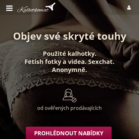
Objev své skryté touhy
Použité kalhotky
.
Fetish fotky
a
videa
.
Sexchat
.
Anonymně
.
od ověřených prodávajících
PROHLÉDNOUT NABÍDKY