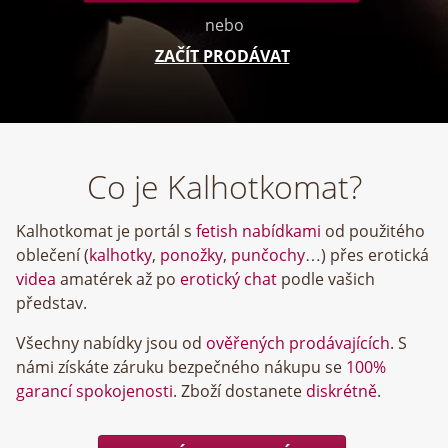
nebo
ZAČÍT PRODÁVAT
Co je Kalhotkomat?
Kalhotkomat je portál s
fetish nabídkami
od použitého
oblečení (
kalhotky
,
ponožky
,
punčochy
…) přes erotická
videa
amatérek až po
erotický chat
podle vašich
představ.
Všechny nabídky jsou od
ověřených prodávajících
. S
námi získáte záruku bezpečného nákupu se
100%
garancí spokojenosti
. Zboží dostanete
diskrétně
.