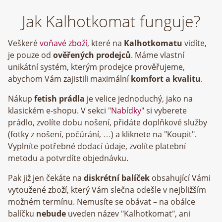
Jak Kalhotkomat funguje?
Veškeré
voňavé zboží
, které na
Kalhotkomatu
vidíte,
je pouze od
ověřených prodejců
. Máme vlastní
unikátní systém, kterým prodejce prověřujeme,
abychom Vám zajistili maximální
komfort a kvalitu
.
Nákup
fetish prádla
je velice jednoduchý, jako na
klasickém e-shopu. V sekci "
Nabídky
" si vyberete
prádlo, zvolíte dobu nošení, přidáte doplňkové služby
(fotky z nošení, počůrání, …) a kliknete na "Koupit".
Vyplníte potřebné dodací údaje, zvolíte platební
metodu a potvrdíte objednávku.
Pak již jen čekáte na
diskrétní balíček
obsahující Vámi
vytoužené zboží, který Vám slečna odešle v nejbližším
možném termínu. Nemusíte se obávat – na obálce
balíčku
nebude
uveden název "Kalhotkomat", ani