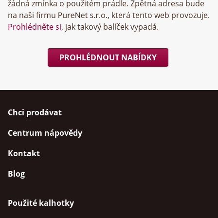
žádná zmínka o použitém prádle. Zpětná adresa bude
na naši firmu
, která tento web provozuje.
Prohlédněte si
, jak takový balíček vypadá.
PROHLÉDNOUT NABÍDKY
Chci prodávat
Centrum nápovědy
Kontakt
Blog
Použité kalhotky