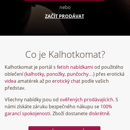
nebo
ZAČÍT PRODÁVAT
Co je Kalhotkomat?
Kalhotkomat je portál s
fetish nabídkami
od použitého
oblečení (
kalhotky
,
ponožky
,
punčochy
…) přes erotická
videa
amatérek až po
erotický chat
podle vašich
představ.
Všechny nabídky jsou od
ověřených prodávajících
. S
námi získáte záruku bezpečného nákupu se
100%
garancí spokojenosti
. Zboží dostanete
diskrétně
.