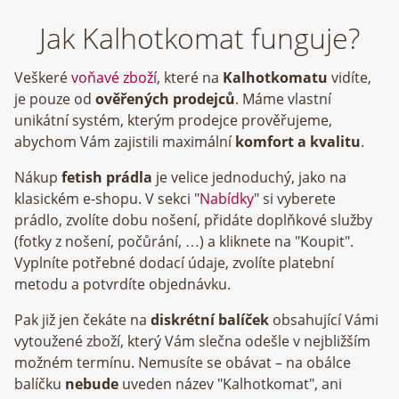
Jak Kalhotkomat funguje?
Veškeré
voňavé zboží
, které na
Kalhotkomatu
vidíte,
je pouze od
ověřených prodejců
. Máme vlastní
unikátní systém, kterým prodejce prověřujeme,
abychom Vám zajistili maximální
komfort a kvalitu
.
Nákup
fetish prádla
je velice jednoduchý, jako na
klasickém e-shopu. V sekci "
Nabídky
" si vyberete
prádlo, zvolíte dobu nošení, přidáte doplňkové služby
(fotky z nošení, počůrání, …) a kliknete na "Koupit".
Vyplníte potřebné dodací údaje, zvolíte platební
metodu a potvrdíte objednávku.
Pak již jen čekáte na
diskrétní balíček
obsahující Vámi
vytoužené zboží, který Vám slečna odešle v nejbližším
možném termínu. Nemusíte se obávat – na obálce
balíčku
nebude
uveden název "Kalhotkomat", ani