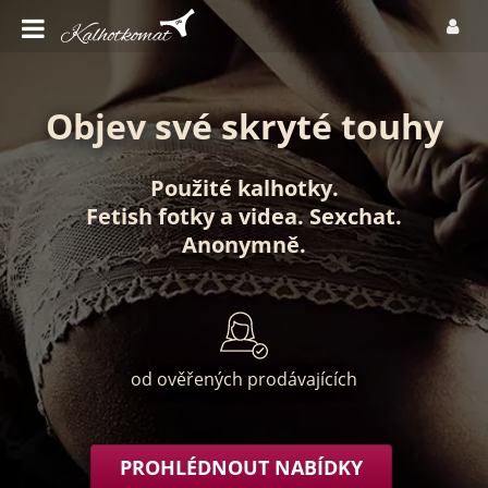
Objev své skryté touhy
Použité kalhotky
.
Fetish fotky
a
videa
.
Sexchat
.
Anonymně
.
od ověřených prodávajících
PROHLÉDNOUT NABÍDKY