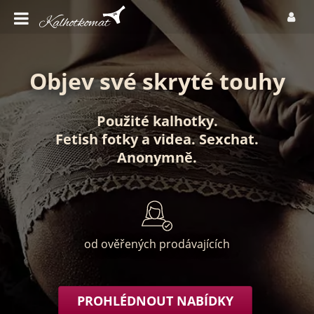
Objev své skryté touhy
Použité kalhotky
.
Fetish fotky
a
videa
.
Sexchat
.
Anonymně
.
od ověřených prodávajících
PROHLÉDNOUT NABÍDKY