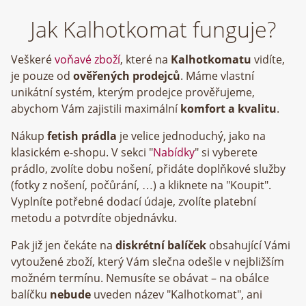
Jak Kalhotkomat funguje?
Veškeré
voňavé zboží
, které na
Kalhotkomatu
vidíte,
je pouze od
ověřených prodejců
. Máme vlastní
unikátní systém, kterým prodejce prověřujeme,
abychom Vám zajistili maximální
komfort a kvalitu
.
Nákup
fetish prádla
je velice jednoduchý, jako na
klasickém e-shopu. V sekci "
Nabídky
" si vyberete
prádlo, zvolíte dobu nošení, přidáte doplňkové služby
(fotky z nošení, počůrání, …) a kliknete na "Koupit".
Vyplníte potřebné dodací údaje, zvolíte platební
metodu a potvrdíte objednávku.
Pak již jen čekáte na
diskrétní balíček
obsahující Vámi
vytoužené zboží, který Vám slečna odešle v nejbližším
možném termínu. Nemusíte se obávat – na obálce
balíčku
nebude
uveden název "Kalhotkomat", ani