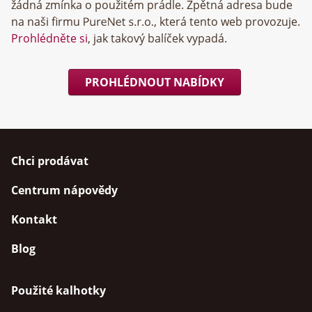
žádná zmínka o použitém prádle. Zpětná adresa bude
na naši firmu
, která tento web provozuje.
Prohlédněte si
, jak takový balíček vypadá.
PROHLÉDNOUT NABÍDKY
Chci prodávat
Centrum nápovědy
Kontakt
Blog
Použité kalhotky