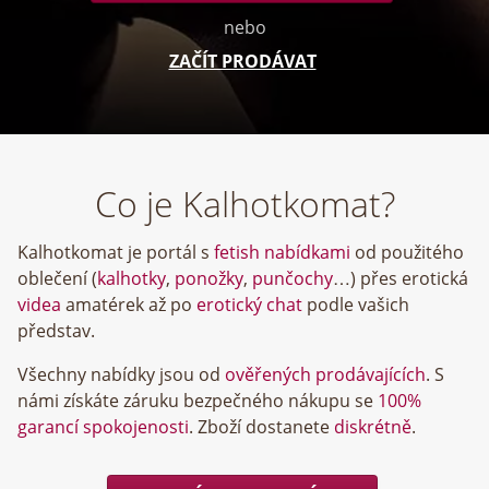
nebo
ZAČÍT PRODÁVAT
Co je Kalhotkomat?
Kalhotkomat je portál s
fetish nabídkami
od použitého
oblečení (
kalhotky
,
ponožky
,
punčochy
…) přes erotická
videa
amatérek až po
erotický chat
podle vašich
představ.
Všechny nabídky jsou od
ověřených prodávajících
. S
námi získáte záruku bezpečného nákupu se
100%
garancí spokojenosti
. Zboží dostanete
diskrétně
.