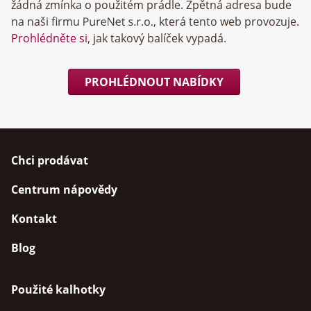
žádná zmínka o použitém prádle. Zpětná adresa bude
na naši firmu
, která tento web provozuje.
Prohlédněte si
, jak takový balíček vypadá.
PROHLÉDNOUT NABÍDKY
Chci prodávat
Centrum nápovědy
Kontakt
Blog
Použité kalhotky