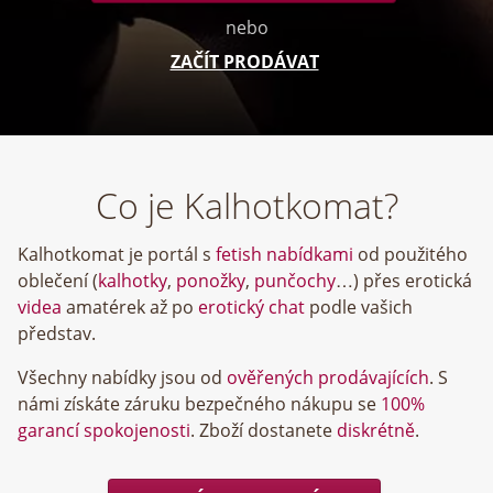
nebo
ZAČÍT PRODÁVAT
Co je Kalhotkomat?
Kalhotkomat je portál s
fetish nabídkami
od použitého
oblečení (
kalhotky
,
ponožky
,
punčochy
…) přes erotická
videa
amatérek až po
erotický chat
podle vašich
představ.
Všechny nabídky jsou od
ověřených prodávajících
. S
námi získáte záruku bezpečného nákupu se
100%
garancí spokojenosti
. Zboží dostanete
diskrétně
.