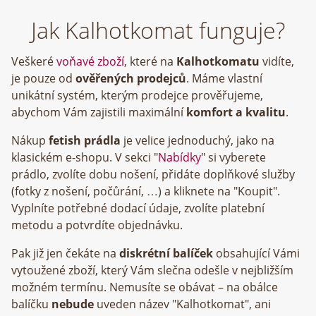
Jak Kalhotkomat funguje?
Veškeré
voňavé zboží
, které na
Kalhotkomatu
vidíte,
je pouze od
ověřených prodejců
. Máme vlastní
unikátní systém, kterým prodejce prověřujeme,
abychom Vám zajistili maximální
komfort a kvalitu
.
Nákup
fetish prádla
je velice jednoduchý, jako na
klasickém e-shopu. V sekci "
Nabídky
" si vyberete
prádlo, zvolíte dobu nošení, přidáte doplňkové služby
(fotky z nošení, počůrání, …) a kliknete na "Koupit".
Vyplníte potřebné dodací údaje, zvolíte platební
metodu a potvrdíte objednávku.
Pak již jen čekáte na
diskrétní balíček
obsahující Vámi
vytoužené zboží, který Vám slečna odešle v nejbližším
možném termínu. Nemusíte se obávat – na obálce
balíčku
nebude
uveden název "Kalhotkomat", ani