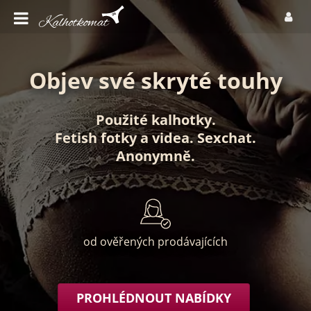
Objev své skryté touhy
Použité kalhotky
.
Fetish fotky
a
videa
.
Sexchat
.
Anonymně
.
od ověřených prodávajících
PROHLÉDNOUT NABÍDKY