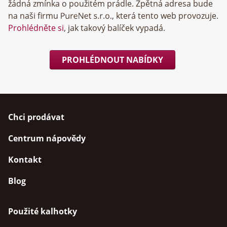
žádná zmínka o použitém prádle. Zpětná adresa bude
na naši firmu
, která tento web provozuje.
Prohlédněte si
, jak takový balíček vypadá.
PROHLÉDNOUT NABÍDKY
Chci prodávat
Centrum nápovědy
Kontakt
Blog
Použité kalhotky