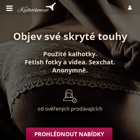
Objev své skryté touhy
Použité kalhotky
.
Fetish fotky
a
videa
.
Sexchat
.
Anonymně
.
od ověřených prodávajících
PROHLÉDNOUT NABÍDKY