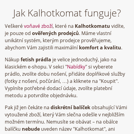
Jak Kalhotkomat funguje?
Veškeré
voňavé zboží
, které na
Kalhotkomatu
vidíte,
je pouze od
ověřených prodejců
. Máme vlastní
unikátní systém, kterým prodejce prověřujeme,
abychom Vám zajistili maximální
komfort a kvalitu
.
Nákup
fetish prádla
je velice jednoduchý, jako na
klasickém e-shopu. V sekci "
Nabídky
" si vyberete
prádlo, zvolíte dobu nošení, přidáte doplňkové služby
(fotky z nošení, počůrání, …) a kliknete na "Koupit".
Vyplníte potřebné dodací údaje, zvolíte platební
metodu a potvrdíte objednávku.
Pak již jen čekáte na
diskrétní balíček
obsahující Vámi
vytoužené zboží, který Vám slečna odešle v nejbližším
možném termínu. Nemusíte se obávat – na obálce
balíčku
nebude
uveden název "Kalhotkomat", ani