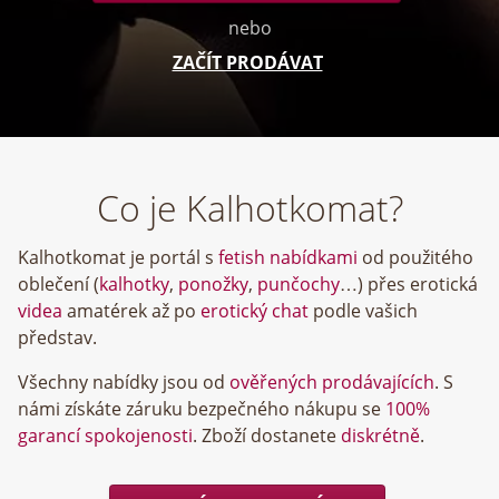
nebo
ZAČÍT PRODÁVAT
Co je Kalhotkomat?
Kalhotkomat je portál s
fetish nabídkami
od použitého
oblečení (
kalhotky
,
ponožky
,
punčochy
…) přes erotická
videa
amatérek až po
erotický chat
podle vašich
představ.
Všechny nabídky jsou od
ověřených prodávajících
. S
námi získáte záruku bezpečného nákupu se
100%
garancí spokojenosti
. Zboží dostanete
diskrétně
.