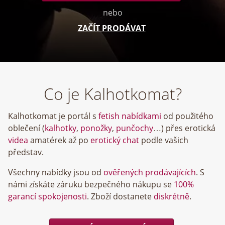
nebo
ZAČÍT PRODÁVAT
Co je Kalhotkomat?
Kalhotkomat je portál s
fetish nabídkami
od použitého
oblečení (
kalhotky
,
ponožky
,
punčochy
…) přes erotická
videa
amatérek až po
erotický chat
podle vašich
představ.
Všechny nabídky jsou od
ověřených prodávajících
. S
námi získáte záruku bezpečného nákupu se
100%
garancí spokojenosti
. Zboží dostanete
diskrétně
.