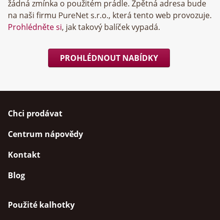
žádná zmínka o použitém prádle. Zpětná adresa bude
na naši firmu
, která tento web provozuje.
Prohlédněte si
, jak takový balíček vypadá.
PROHLÉDNOUT NABÍDKY
Chci prodávat
Centrum nápovědy
Kontakt
Blog
Použité kalhotky