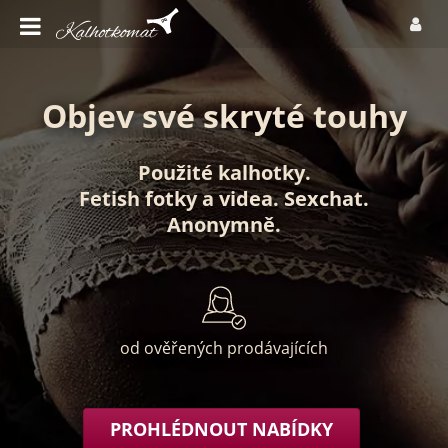
Objev své skryté touhy
Použité kalhotky
.
Fetish fotky
a
videa
.
Sexchat
.
Anonymně
.
od ověřených prodávajících
PROHLÉDNOUT NABÍDKY