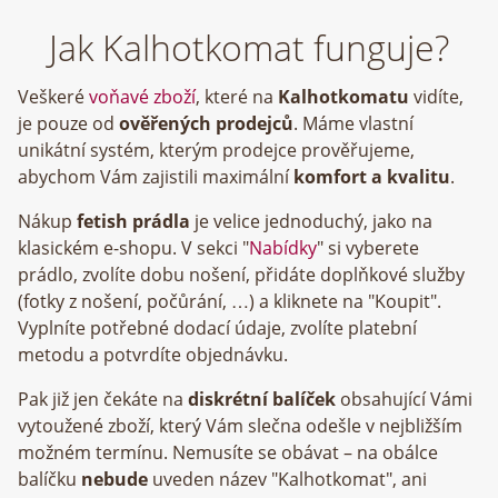
Jak Kalhotkomat funguje?
Veškeré
voňavé zboží
, které na
Kalhotkomatu
vidíte,
je pouze od
ověřených prodejců
. Máme vlastní
unikátní systém, kterým prodejce prověřujeme,
abychom Vám zajistili maximální
komfort a kvalitu
.
Nákup
fetish prádla
je velice jednoduchý, jako na
klasickém e-shopu. V sekci "
Nabídky
" si vyberete
prádlo, zvolíte dobu nošení, přidáte doplňkové služby
(fotky z nošení, počůrání, …) a kliknete na "Koupit".
Vyplníte potřebné dodací údaje, zvolíte platební
metodu a potvrdíte objednávku.
Pak již jen čekáte na
diskrétní balíček
obsahující Vámi
vytoužené zboží, který Vám slečna odešle v nejbližším
možném termínu. Nemusíte se obávat – na obálce
balíčku
nebude
uveden název "Kalhotkomat", ani