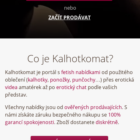
nebo
ZAČÍT PRODÁVAT
Co je Kalhotkomat?
Kalhotkomat je portál s
fetish nabídkami
od použitého
oblečení (
kalhotky
,
ponožky
,
punčochy
…) přes erotická
videa
amatérek až po
erotický chat
podle vašich
představ.
Všechny nabídky jsou od
ověřených prodávajících
. S
námi získáte záruku bezpečného nákupu se
100%
garancí spokojenosti
. Zboží dostanete
diskrétně
.