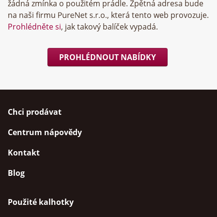
žádná zmínka o použitém prádle. Zpětná adresa bude
na naši firmu
, která tento web provozuje.
Prohlédněte si
, jak takový balíček vypadá.
PROHLÉDNOUT NABÍDKY
Chci prodávat
Centrum nápovědy
Kontakt
Blog
Použité kalhotky