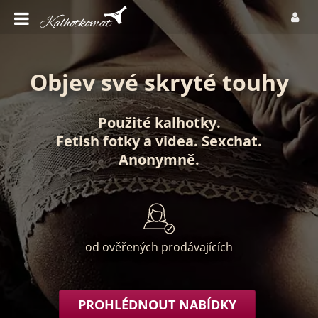
Objev své skryté touhy
Použité kalhotky
.
Fetish fotky
a
videa
.
Sexchat
.
Anonymně
.
od ověřených prodávajících
PROHLÉDNOUT NABÍDKY