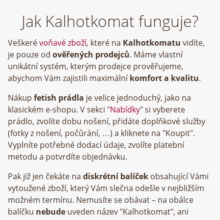
Jak Kalhotkomat funguje?
Veškeré
voňavé zboží
, které na
Kalhotkomatu
vidíte,
je pouze od
ověřených prodejců
. Máme vlastní
unikátní systém, kterým prodejce prověřujeme,
abychom Vám zajistili maximální
komfort a kvalitu
.
Nákup
fetish prádla
je velice jednoduchý, jako na
klasickém e-shopu. V sekci "
Nabídky
" si vyberete
prádlo, zvolíte dobu nošení, přidáte doplňkové služby
(fotky z nošení, počůrání, …) a kliknete na "Koupit".
Vyplníte potřebné dodací údaje, zvolíte platební
metodu a potvrdíte objednávku.
Pak již jen čekáte na
diskrétní balíček
obsahující Vámi
vytoužené zboží, který Vám slečna odešle v nejbližším
možném termínu. Nemusíte se obávat – na obálce
balíčku
nebude
uveden název "Kalhotkomat", ani