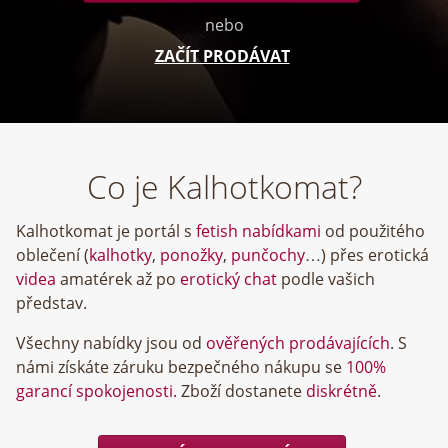
nebo
ZAČÍT PRODÁVAT
Co je Kalhotkomat?
Kalhotkomat je portál s
fetish nabídkami
od použitého
oblečení (
kalhotky
,
ponožky
,
punčochy
…) přes erotická
videa
amatérek až po
erotický chat
podle vašich
představ.
Všechny nabídky jsou od
ověřených prodávajících
. S
námi získáte záruku bezpečného nákupu se
100%
garancí spokojenosti
. Zboží dostanete
diskrétně
.