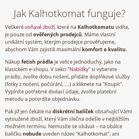
Jak Kalhotkomat funguje?
Veškeré
voňavé zboží
, které na
Kalhotkomatu
vidíte,
je pouze od
ověřených prodejců
. Máme vlastní
unikátní systém, kterým prodejce prověřujeme,
abychom Vám zajistili maximální
komfort a kvalitu
.
Nákup
fetish prádla
je velice jednoduchý, jako na
klasickém e-shopu. V sekci "
Nabídky
" si vyberete
prádlo, zvolíte dobu nošení, přidáte doplňkové služby
(fotky z nošení, počůrání, …) a kliknete na "Koupit".
Vyplníte potřebné dodací údaje, zvolíte platební
metodu a potvrdíte objednávku.
Pak již jen čekáte na
diskrétní balíček
obsahující Vámi
vytoužené zboží, který Vám slečna odešle v nejbližším
možném termínu. Nemusíte se obávat – na obálce
balíčku
nebude
uveden název "Kalhotkomat", ani