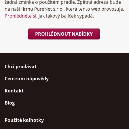
žádná zmínka o použitém prádle. Zpětná adresa bude
na naši firmu
, která tento web provozuje.
Prohlédněte si
, jak takový balíček vypadá.
PROHLÉDNOUT NABÍDKY
Chci prodávat
Centrum nápovědy
Kontakt
Blog
Použité kalhotky