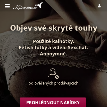
Objev své skryté touhy
Použité kalhotky
.
Fetish fotky
a
videa
.
Sexchat
.
Anonymně
.
od ověřených prodávajících
PROHLÉDNOUT NABÍDKY