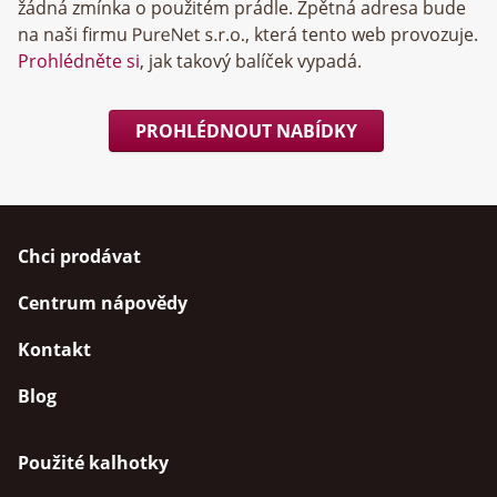
žádná zmínka o použitém prádle. Zpětná adresa bude
na naši firmu
, která tento web provozuje.
Prohlédněte si
, jak takový balíček vypadá.
PROHLÉDNOUT NABÍDKY
Chci prodávat
Centrum nápovědy
Kontakt
Blog
Použité kalhotky