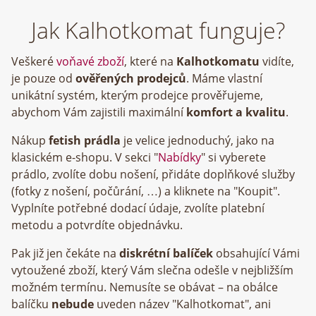
Jak Kalhotkomat funguje?
Veškeré
voňavé zboží
, které na
Kalhotkomatu
vidíte,
je pouze od
ověřených prodejců
. Máme vlastní
unikátní systém, kterým prodejce prověřujeme,
abychom Vám zajistili maximální
komfort a kvalitu
.
Nákup
fetish prádla
je velice jednoduchý, jako na
klasickém e-shopu. V sekci "
Nabídky
" si vyberete
prádlo, zvolíte dobu nošení, přidáte doplňkové služby
(fotky z nošení, počůrání, …) a kliknete na "Koupit".
Vyplníte potřebné dodací údaje, zvolíte platební
metodu a potvrdíte objednávku.
Pak již jen čekáte na
diskrétní balíček
obsahující Vámi
vytoužené zboží, který Vám slečna odešle v nejbližším
možném termínu. Nemusíte se obávat – na obálce
balíčku
nebude
uveden název "Kalhotkomat", ani