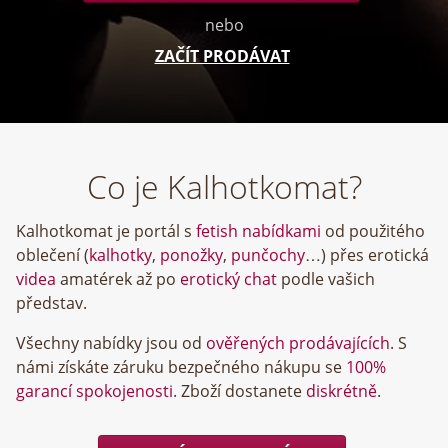
nebo
ZAČÍT PRODÁVAT
Co je Kalhotkomat?
Kalhotkomat je portál s
fetish nabídkami
od použitého
oblečení (
kalhotky
,
ponožky
,
punčochy
…) přes erotická
videa
amatérek až po
erotický chat
podle vašich
představ.
Všechny nabídky jsou od
ověřených prodávajících
. S
námi získáte záruku bezpečného nákupu se
100%
garancí spokojenosti
. Zboží dostanete
diskrétně
.