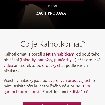
nebo
ZAČÍT PRODÁVAT
Co je Kalhotkomat?
Kalhotkomat je portál s
fetish nabídkami
od použitého
oblečení (
kalhotky
,
ponožky
,
punčochy
…) přes erotická
videa
amatérek až po
erotický chat
podle vašich
představ.
Všechny nabídky jsou od
ověřených prodávajících
. S
námi získáte záruku bezpečného nákupu se
100%
garancí spokojenosti
. Zboží dostanete
diskrétně
.