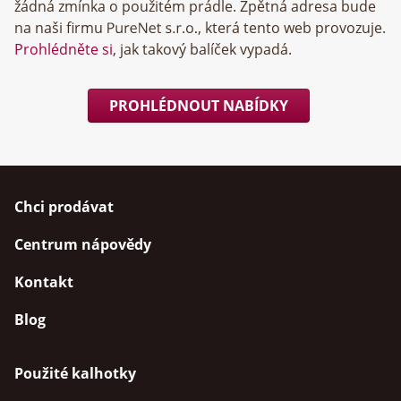
žádná zmínka o použitém prádle. Zpětná adresa bude
na naši firmu
, která tento web provozuje.
Prohlédněte si
, jak takový balíček vypadá.
PROHLÉDNOUT NABÍDKY
Chci prodávat
Centrum nápovědy
Kontakt
Blog
Použité kalhotky