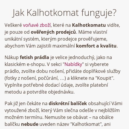
Jak Kalhotkomat funguje?
Veškeré
voňavé zboží
, které na
Kalhotkomatu
vidíte,
je pouze od
ověřených prodejců
. Máme vlastní
unikátní systém, kterým prodejce prověřujeme,
abychom Vám zajistili maximální
komfort a kvalitu
.
Nákup
fetish prádla
je velice jednoduchý, jako na
klasickém e-shopu. V sekci "
Nabídky
" si vyberete
prádlo, zvolíte dobu nošení, přidáte doplňkové služby
(fotky z nošení, počůrání, …) a kliknete na "Koupit".
Vyplníte potřebné dodací údaje, zvolíte platební
metodu a potvrdíte objednávku.
Pak již jen čekáte na
diskrétní balíček
obsahující Vámi
vytoužené zboží, který Vám slečna odešle v nejbližším
možném termínu. Nemusíte se obávat – na obálce
balíčku
nebude
uveden název "Kalhotkomat", ani