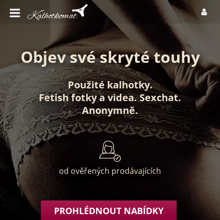
Objev své skryté touhy
Použité kalhotky
.
Fetish fotky
a
videa
.
Sexchat
.
Anonymně
.
od ověřených prodávajících
PROHLÉDNOUT NABÍDKY