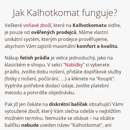
Jak Kalhotkomat funguje?
Veškeré
voňavé zboží
, které na
Kalhotkomatu
vidíte,
je pouze od
ověřených prodejců
. Máme vlastní
unikátní systém, kterým prodejce prověřujeme,
abychom Vám zajistili maximální
komfort a kvalitu
.
Nákup
fetish prádla
je velice jednoduchý, jako na
klasickém e-shopu. V sekci "
Nabídky
" si vyberete
prádlo, zvolíte dobu nošení, přidáte doplňkové služby
(fotky z nošení, počůrání, …) a kliknete na "Koupit".
Vyplníte potřebné dodací údaje, zvolíte platební
metodu a potvrdíte objednávku.
Pak již jen čekáte na
diskrétní balíček
obsahující Vámi
vytoužené zboží, který Vám slečna odešle v nejbližším
možném termínu. Nemusíte se obávat – na obálce
balíčku
nebude
uveden název "Kalhotkomat", ani