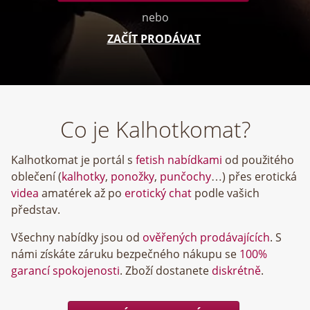
nebo
ZAČÍT PRODÁVAT
Co je Kalhotkomat?
Kalhotkomat je portál s
fetish nabídkami
od použitého
oblečení (
kalhotky
,
ponožky
,
punčochy
…) přes erotická
videa
amatérek až po
erotický chat
podle vašich
představ.
Všechny nabídky jsou od
ověřených prodávajících
. S
námi získáte záruku bezpečného nákupu se
100%
garancí spokojenosti
. Zboží dostanete
diskrétně
.