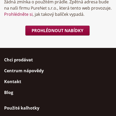
žádná zmínka o použitém prádle. Zpětná adresa bude
na naši firmu
, která tento web provozuje.
Prohlédněte si
, jak takový balíček vypadá.
PROHLÉDNOUT NABÍDKY
Chci prodávat
Centrum nápovědy
Kontakt
Blog
Použité kalhotky