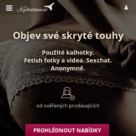
Objev své skryté touhy
Použité kalhotky
.
Fetish fotky
a
videa
.
Sexchat
.
Anonymně
.
od ověřených prodávajících
PROHLÉDNOUT NABÍDKY