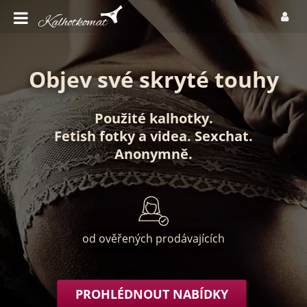
Objev své skryté touhy
Použité kalhotky
.
Fetish fotky
a
videa
.
Sexchat
.
Anonymně
.
od ověřených prodávajících
PROHLÉDNOUT NABÍDKY