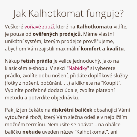
Jak Kalhotkomat funguje?
Veškeré
voňavé zboží
, které na
Kalhotkomatu
vidíte,
je pouze od
ověřených prodejců
. Máme vlastní
unikátní systém, kterým prodejce prověřujeme,
abychom Vám zajistili maximální
komfort a kvalitu
.
Nákup
fetish prádla
je velice jednoduchý, jako na
klasickém e-shopu. V sekci "
Nabídky
" si vyberete
prádlo, zvolíte dobu nošení, přidáte doplňkové služby
(fotky z nošení, počůrání, …) a kliknete na "Koupit".
Vyplníte potřebné dodací údaje, zvolíte platební
metodu a potvrdíte objednávku.
Pak již jen čekáte na
diskrétní balíček
obsahující Vámi
vytoužené zboží, který Vám slečna odešle v nejbližším
možném termínu. Nemusíte se obávat – na obálce
balíčku
nebude
uveden název "Kalhotkomat", ani