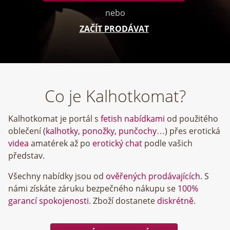
nebo
ZAČÍT PRODÁVAT
Co je Kalhotkomat?
Kalhotkomat je portál s
fetish nabídkami
od použitého
oblečení (
kalhotky
,
ponožky
,
punčochy
…) přes erotická
videa
amatérek až po
erotický chat
podle vašich
představ.
Všechny nabídky jsou od
ověřených prodávajících
. S
námi získáte záruku bezpečného nákupu se
100%
garancí spokojenosti
. Zboží dostanete
diskrétně
.