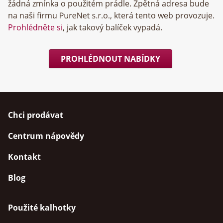
žádná zmínka o použitém prádle. Zpětná adresa bude
na naši firmu
, která tento web provozuje.
Prohlédněte si
, jak takový balíček vypadá.
PROHLÉDNOUT NABÍDKY
Chci prodávat
Centrum nápovědy
Kontakt
Blog
Použité kalhotky