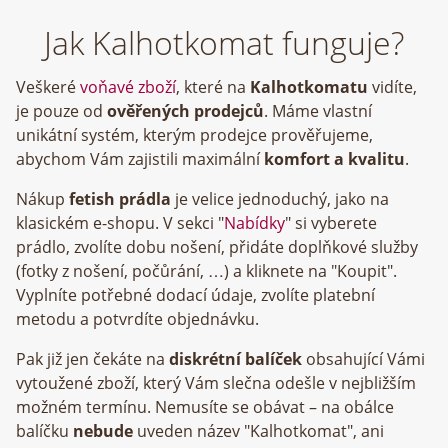
Jak Kalhotkomat funguje?
Veškeré
voňavé zboží
, které na
Kalhotkomatu
vidíte,
je pouze od
ověřených prodejců
. Máme vlastní
unikátní systém, kterým prodejce prověřujeme,
abychom Vám zajistili maximální
komfort a kvalitu
.
Nákup
fetish prádla
je velice jednoduchý, jako na
klasickém e-shopu. V sekci "
Nabídky
" si vyberete
prádlo, zvolíte dobu nošení, přidáte doplňkové služby
(fotky z nošení, počůrání, …) a kliknete na "Koupit".
Vyplníte potřebné dodací údaje, zvolíte platební
metodu a potvrdíte objednávku.
Pak již jen čekáte na
diskrétní balíček
obsahující Vámi
vytoužené zboží, který Vám slečna odešle v nejbližším
možném termínu. Nemusíte se obávat – na obálce
balíčku
nebude
uveden název "Kalhotkomat", ani