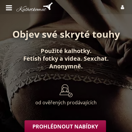
Objev své skryté touhy
Použité kalhotky
.
Fetish fotky
a
videa
.
Sexchat
.
Anonymně
.
od ověřených prodávajících
PROHLÉDNOUT NABÍDKY