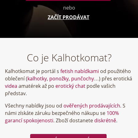
nebo
ZAČÍT PRODÁVAT
Co je Kalhotkomat?
Kalhotkomat je portál s
fetish nabídkami
od použitého
oblečení (
kalhotky
,
ponožky
,
punčochy
…) přes erotická
videa
amatérek až po
erotický chat
podle vašich
představ.
Všechny nabídky jsou od
ověřených prodávajících
. S
námi získáte záruku bezpečného nákupu se
100%
garancí spokojenosti
. Zboží dostanete
diskrétně
.