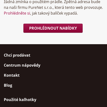
žádná zmínka o použitém prádle. Zpětná adresa bude
na naši firmu
, která tento web provozuje.
Prohlédněte si
, jak takový balíček vypadá.
PROHLÉDNOUT NABÍDKY
Chci prodávat
Centrum nápovědy
Kontakt
Blog
Použité kalhotky