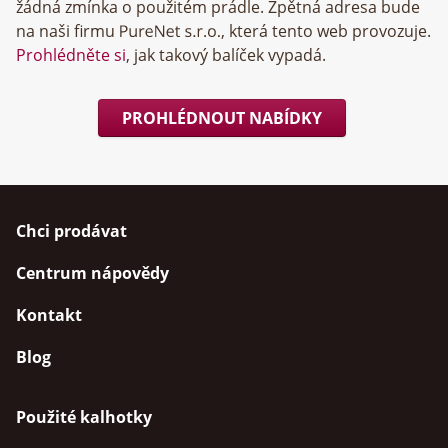
žádná zmínka o použitém prádle. Zpětná adresa bude
na naši firmu
, která tento web provozuje.
Prohlédněte si
, jak takový balíček vypadá.
PROHLÉDNOUT NABÍDKY
Chci prodávat
Centrum nápovědy
Kontakt
Blog
Použité kalhotky