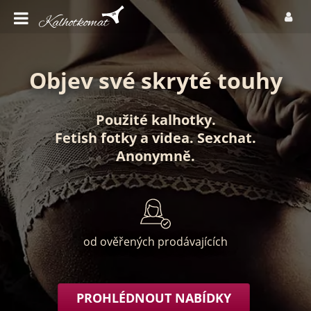
Objev své skryté touhy
Použité kalhotky
.
Fetish fotky
a
videa
.
Sexchat
.
Anonymně
.
od ověřených prodávajících
PROHLÉDNOUT NABÍDKY