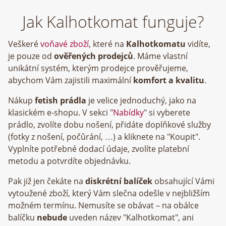
Jak Kalhotkomat funguje?
Veškeré
voňavé zboží
, které na
Kalhotkomatu
vidíte,
je pouze od
ověřených prodejců
. Máme vlastní
unikátní systém, kterým prodejce prověřujeme,
abychom Vám zajistili maximální
komfort a kvalitu
.
Nákup
fetish prádla
je velice jednoduchý, jako na
klasickém e-shopu. V sekci "
Nabídky
" si vyberete
prádlo, zvolíte dobu nošení, přidáte doplňkové služby
(fotky z nošení, počůrání, …) a kliknete na "Koupit".
Vyplníte potřebné dodací údaje, zvolíte platební
metodu a potvrdíte objednávku.
Pak již jen čekáte na
diskrétní balíček
obsahující Vámi
vytoužené zboží, který Vám slečna odešle v nejbližším
možném termínu. Nemusíte se obávat – na obálce
balíčku
nebude
uveden název "Kalhotkomat", ani