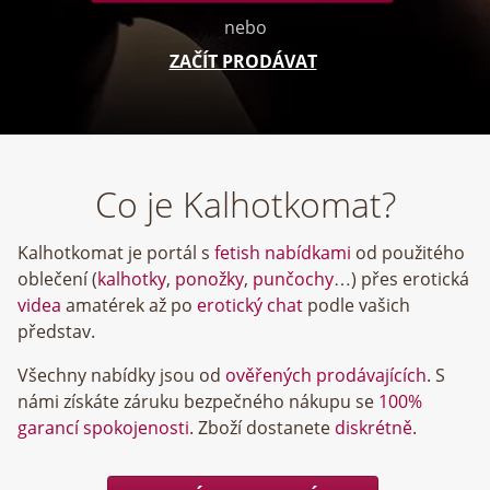
nebo
ZAČÍT PRODÁVAT
Co je Kalhotkomat?
Kalhotkomat je portál s
fetish nabídkami
od použitého
oblečení (
kalhotky
,
ponožky
,
punčochy
…) přes erotická
videa
amatérek až po
erotický chat
podle vašich
představ.
Všechny nabídky jsou od
ověřených prodávajících
. S
námi získáte záruku bezpečného nákupu se
100%
garancí spokojenosti
. Zboží dostanete
diskrétně
.