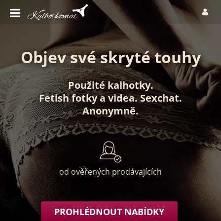
Objev své skryté touhy
Použité kalhotky
.
Fetish fotky
a
videa
.
Sexchat
.
Anonymně
.
od ověřených prodávajících
PROHLÉDNOUT NABÍDKY