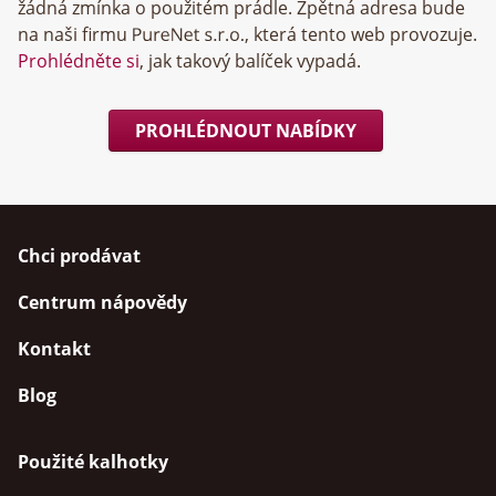
žádná zmínka o použitém prádle. Zpětná adresa bude
na naši firmu
, která tento web provozuje.
Prohlédněte si
, jak takový balíček vypadá.
PROHLÉDNOUT NABÍDKY
Chci prodávat
Centrum nápovědy
Kontakt
Blog
Použité kalhotky