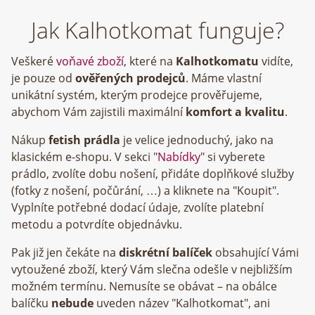
Jak Kalhotkomat funguje?
Veškeré
voňavé zboží
, které na
Kalhotkomatu
vidíte,
je pouze od
ověřených prodejců
. Máme vlastní
unikátní systém, kterým prodejce prověřujeme,
abychom Vám zajistili maximální
komfort a kvalitu
.
Nákup
fetish prádla
je velice jednoduchý, jako na
klasickém e-shopu. V sekci "
Nabídky
" si vyberete
prádlo, zvolíte dobu nošení, přidáte doplňkové služby
(fotky z nošení, počůrání, …) a kliknete na "Koupit".
Vyplníte potřebné dodací údaje, zvolíte platební
metodu a potvrdíte objednávku.
Pak již jen čekáte na
diskrétní balíček
obsahující Vámi
vytoužené zboží, který Vám slečna odešle v nejbližším
možném termínu. Nemusíte se obávat – na obálce
balíčku
nebude
uveden název "Kalhotkomat", ani