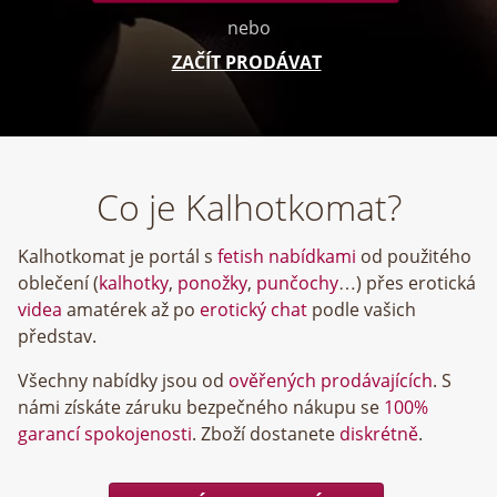
nebo
ZAČÍT PRODÁVAT
Co je Kalhotkomat?
Kalhotkomat je portál s
fetish nabídkami
od použitého
oblečení (
kalhotky
,
ponožky
,
punčochy
…) přes erotická
videa
amatérek až po
erotický chat
podle vašich
představ.
Všechny nabídky jsou od
ověřených prodávajících
. S
námi získáte záruku bezpečného nákupu se
100%
garancí spokojenosti
. Zboží dostanete
diskrétně
.