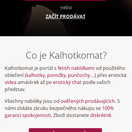
nebo
ZAČÍT PRODÁVAT
Co je Kalhotkomat?
Kalhotkomat je portál s
fetish nabídkami
od použitého
oblečení (
kalhotky
,
ponožky
,
punčochy
…) přes erotická
videa
amatérek až po
erotický chat
podle vašich
představ.
Všechny nabídky jsou od
ověřených prodávajících
. S
námi získáte záruku bezpečného nákupu se
100%
garancí spokojenosti
. Zboží dostanete
diskrétně
.