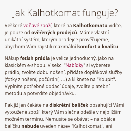
Jak Kalhotkomat funguje?
Veškeré
voňavé zboží
, které na
Kalhotkomatu
vidíte,
je pouze od
ověřených prodejců
. Máme vlastní
unikátní systém, kterým prodejce prověřujeme,
abychom Vám zajistili maximální
komfort a kvalitu
.
Nákup
fetish prádla
je velice jednoduchý, jako na
klasickém e-shopu. V sekci "
Nabídky
" si vyberete
prádlo, zvolíte dobu nošení, přidáte doplňkové služby
(fotky z nošení, počůrání, …) a kliknete na "Koupit".
Vyplníte potřebné dodací údaje, zvolíte platební
metodu a potvrdíte objednávku.
Pak již jen čekáte na
diskrétní balíček
obsahující Vámi
vytoužené zboží, který Vám slečna odešle v nejbližším
možném termínu. Nemusíte se obávat – na obálce
balíčku
nebude
uveden název "Kalhotkomat", ani