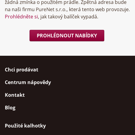
žádná zmínka o použitém prádle. Zpětná adresa bude
na naši firmu
, která tento web provozuje.
Prohlédněte si
, jak takový balíček vypadá.
PROHLÉDNOUT NABÍDKY
Chci prodávat
Centrum nápovědy
Kontakt
Blog
Použité kalhotky