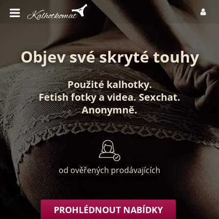
Objev své skryté touhy
Použité kalhotky
.
Fetish fotky
a
videa
.
Sexchat
.
Anonymně
.
od ověřených prodávajících
PROHLÉDNOUT NABÍDKY