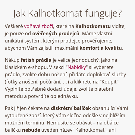
Jak Kalhotkomat funguje?
Veškeré
voňavé zboží
, které na
Kalhotkomatu
vidíte,
je pouze od
ověřených prodejců
. Máme vlastní
unikátní systém, kterým prodejce prověřujeme,
abychom Vám zajistili maximální
komfort a kvalitu
.
Nákup
fetish prádla
je velice jednoduchý, jako na
klasickém e-shopu. V sekci "
Nabídky
" si vyberete
prádlo, zvolíte dobu nošení, přidáte doplňkové služby
(fotky z nošení, počůrání, …) a kliknete na "Koupit".
Vyplníte potřebné dodací údaje, zvolíte platební
metodu a potvrdíte objednávku.
Pak již jen čekáte na
diskrétní balíček
obsahující Vámi
vytoužené zboží, který Vám slečna odešle v nejbližším
možném termínu. Nemusíte se obávat – na obálce
balíčku
nebude
uveden název "Kalhotkomat", ani