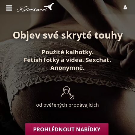
Objev své skryté touhy
Použité kalhotky
.
Fetish fotky
a
videa
.
Sexchat
.
Anonymně
.
od ověřených prodávajících
PROHLÉDNOUT NABÍDKY