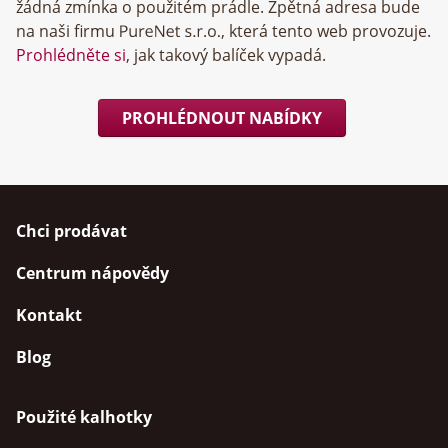
žádná zmínka o použitém prádle. Zpětná adresa bude
na naši firmu
, která tento web provozuje.
Prohlédněte si
, jak takový balíček vypadá.
PROHLÉDNOUT NABÍDKY
Chci prodávat
Centrum nápovědy
Kontakt
Blog
Použité kalhotky