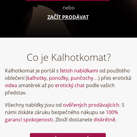
nebo
ZAČÍT PRODÁVAT
Co je Kalhotkomat?
Kalhotkomat je portál s
fetish nabídkami
od použitého
oblečení (
kalhotky
,
ponožky
,
punčochy
…) přes erotická
videa
amatérek až po
erotický chat
podle vašich
představ.
Všechny nabídky jsou od
ověřených prodávajících
. S
námi získáte záruku bezpečného nákupu se
100%
garancí spokojenosti
. Zboží dostanete
diskrétně
.