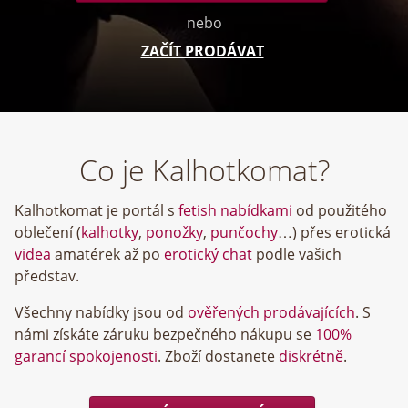
nebo
ZAČÍT PRODÁVAT
Co je Kalhotkomat?
Kalhotkomat je portál s
fetish nabídkami
od použitého
oblečení (
kalhotky
,
ponožky
,
punčochy
…) přes erotická
videa
amatérek až po
erotický chat
podle vašich
představ.
Všechny nabídky jsou od
ověřených prodávajících
. S
námi získáte záruku bezpečného nákupu se
100%
garancí spokojenosti
. Zboží dostanete
diskrétně
.