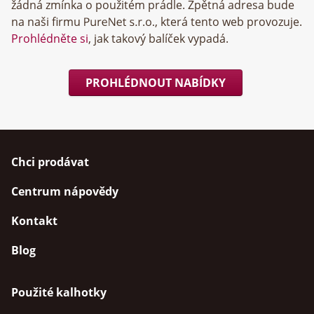
žádná zmínka o použitém prádle. Zpětná adresa bude
na naši firmu
, která tento web provozuje.
Prohlédněte si
, jak takový balíček vypadá.
PROHLÉDNOUT NABÍDKY
Chci prodávat
Centrum nápovědy
Kontakt
Blog
Použité kalhotky