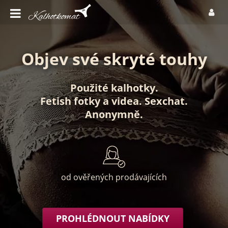
Objev své skryté touhy
Použité kalhotky
.
Fetish fotky
a
videa
.
Sexchat
.
Anonymně
.
od ověřených prodávajících
PROHLÉDNOUT NABÍDKY