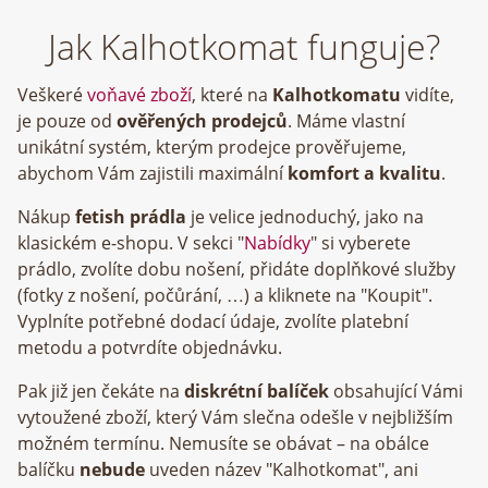
Jak Kalhotkomat funguje?
Veškeré
voňavé zboží
, které na
Kalhotkomatu
vidíte,
je pouze od
ověřených prodejců
. Máme vlastní
unikátní systém, kterým prodejce prověřujeme,
abychom Vám zajistili maximální
komfort a kvalitu
.
Nákup
fetish prádla
je velice jednoduchý, jako na
klasickém e-shopu. V sekci "
Nabídky
" si vyberete
prádlo, zvolíte dobu nošení, přidáte doplňkové služby
(fotky z nošení, počůrání, …) a kliknete na "Koupit".
Vyplníte potřebné dodací údaje, zvolíte platební
metodu a potvrdíte objednávku.
Pak již jen čekáte na
diskrétní balíček
obsahující Vámi
vytoužené zboží, který Vám slečna odešle v nejbližším
možném termínu. Nemusíte se obávat – na obálce
balíčku
nebude
uveden název "Kalhotkomat", ani