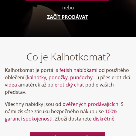
nebo
ZAČÍT PRODÁVAT
Co je Kalhotkomat?
Kalhotkomat je portál s
fetish nabídkami
od použitého
oblečení (
kalhotky
,
ponožky
,
punčochy
…) přes erotická
videa
amatérek až po
erotický chat
podle vašich
představ.
Všechny nabídky jsou od
ověřených prodávajících
. S
námi získáte záruku bezpečného nákupu se
100%
garancí spokojenosti
. Zboží dostanete
diskrétně
.