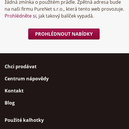
žádná zmínka o použitém prádle. Zpětná adresa bude
na naši firmu
, která tento web provozuje.
Prohlédněte si
, jak takový balíček vypadá.
PROHLÉDNOUT NABÍDKY
Chci prodávat
Centrum nápovědy
Kontakt
Blog
Použité kalhotky