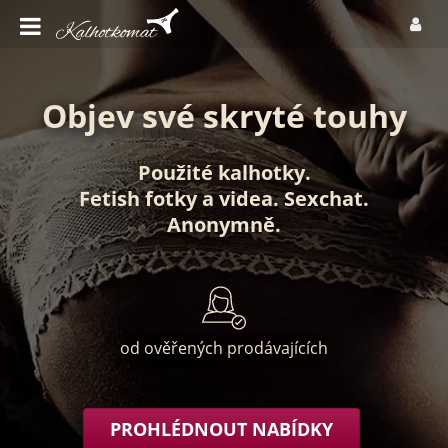
Objev své skryté touhy
Použité kalhotky
.
Fetish fotky
a
videa
.
Sexchat
.
Anonymně
.
od ověřených prodávajících
PROHLÉDNOUT NABÍDKY