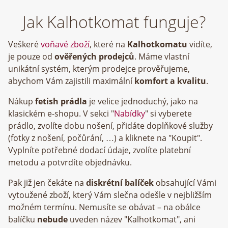
Jak Kalhotkomat funguje?
Veškeré
voňavé zboží
, které na
Kalhotkomatu
vidíte,
je pouze od
ověřených prodejců
. Máme vlastní
unikátní systém, kterým prodejce prověřujeme,
abychom Vám zajistili maximální
komfort a kvalitu
.
Nákup
fetish prádla
je velice jednoduchý, jako na
klasickém e-shopu. V sekci "
Nabídky
" si vyberete
prádlo, zvolíte dobu nošení, přidáte doplňkové služby
(fotky z nošení, počůrání, …) a kliknete na "Koupit".
Vyplníte potřebné dodací údaje, zvolíte platební
metodu a potvrdíte objednávku.
Pak již jen čekáte na
diskrétní balíček
obsahující Vámi
vytoužené zboží, který Vám slečna odešle v nejbližším
možném termínu. Nemusíte se obávat – na obálce
balíčku
nebude
uveden název "Kalhotkomat", ani