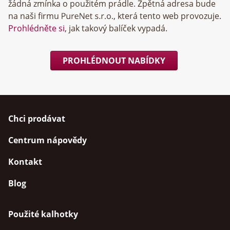
žádná zmínka o použitém prádle. Zpětná adresa bude
na naši firmu
, která tento web provozuje.
Prohlédněte si
, jak takový balíček vypadá.
PROHLÉDNOUT NABÍDKY
Chci prodávat
Centrum nápovědy
Kontakt
Blog
Použité kalhotky