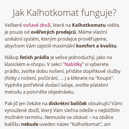
Jak Kalhotkomat funguje?
Veškeré
voňavé zboží
, které na
Kalhotkomatu
vidíte,
je pouze od
ověřených prodejců
. Máme vlastní
unikátní systém, kterým prodejce prověřujeme,
abychom Vám zajistili maximální
komfort a kvalitu
.
Nákup
fetish prádla
je velice jednoduchý, jako na
klasickém e-shopu. V sekci "
Nabídky
" si vyberete
prádlo, zvolíte dobu nošení, přidáte doplňkové služby
(fotky z nošení, počůrání, …) a kliknete na "Koupit".
Vyplníte potřebné dodací údaje, zvolíte platební
metodu a potvrdíte objednávku.
Pak již jen čekáte na
diskrétní balíček
obsahující Vámi
vytoužené zboží, který Vám slečna odešle v nejbližším
možném termínu. Nemusíte se obávat – na obálce
balíčku
nebude
uveden název "Kalhotkomat", ani