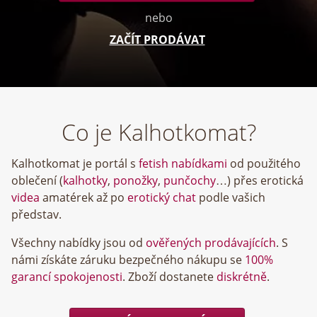
nebo
ZAČÍT PRODÁVAT
Co je Kalhotkomat?
Kalhotkomat je portál s
fetish nabídkami
od použitého
oblečení (
kalhotky
,
ponožky
,
punčochy
…) přes erotická
videa
amatérek až po
erotický chat
podle vašich
představ.
Všechny nabídky jsou od
ověřených prodávajících
. S
námi získáte záruku bezpečného nákupu se
100%
garancí spokojenosti
. Zboží dostanete
diskrétně
.