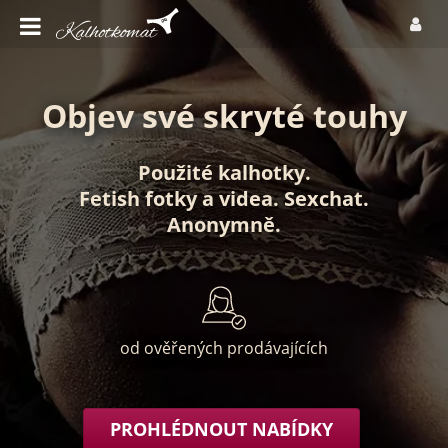
Objev své skryté touhy
Použité kalhotky
.
Fetish fotky
a
videa
.
Sexchat
.
Anonymně
.
od ověřených prodávajících
PROHLÉDNOUT NABÍDKY