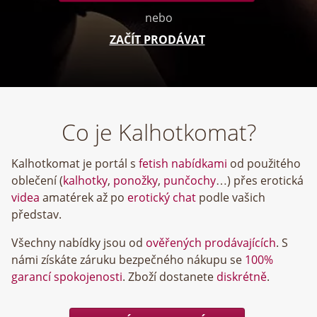
nebo
ZAČÍT PRODÁVAT
Co je Kalhotkomat?
Kalhotkomat je portál s
fetish nabídkami
od použitého
oblečení (
kalhotky
,
ponožky
,
punčochy
…) přes erotická
videa
amatérek až po
erotický chat
podle vašich
představ.
Všechny nabídky jsou od
ověřených prodávajících
. S
námi získáte záruku bezpečného nákupu se
100%
garancí spokojenosti
. Zboží dostanete
diskrétně
.