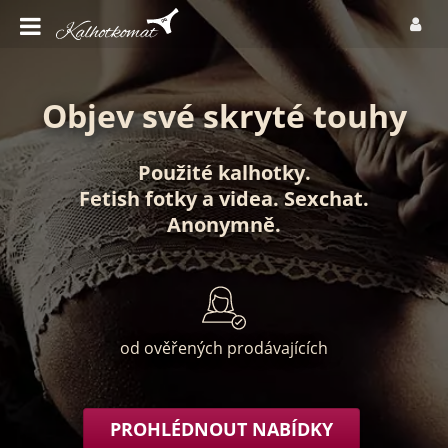
Objev své skryté touhy
Použité kalhotky
.
Fetish fotky
a
videa
.
Sexchat
.
Anonymně
.
od ověřených prodávajících
PROHLÉDNOUT NABÍDKY