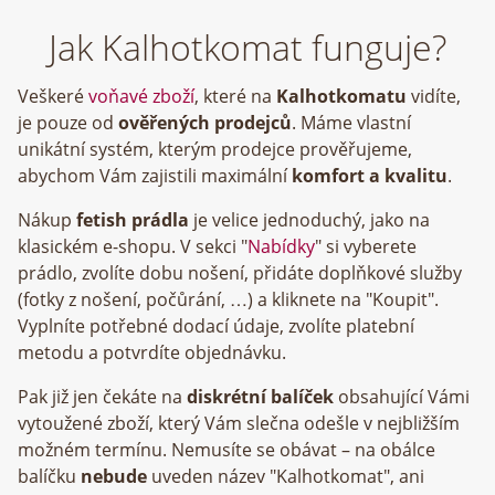
Jak Kalhotkomat funguje?
Veškeré
voňavé zboží
, které na
Kalhotkomatu
vidíte,
je pouze od
ověřených prodejců
. Máme vlastní
unikátní systém, kterým prodejce prověřujeme,
abychom Vám zajistili maximální
komfort a kvalitu
.
Nákup
fetish prádla
je velice jednoduchý, jako na
klasickém e-shopu. V sekci "
Nabídky
" si vyberete
prádlo, zvolíte dobu nošení, přidáte doplňkové služby
(fotky z nošení, počůrání, …) a kliknete na "Koupit".
Vyplníte potřebné dodací údaje, zvolíte platební
metodu a potvrdíte objednávku.
Pak již jen čekáte na
diskrétní balíček
obsahující Vámi
vytoužené zboží, který Vám slečna odešle v nejbližším
možném termínu. Nemusíte se obávat – na obálce
balíčku
nebude
uveden název "Kalhotkomat", ani