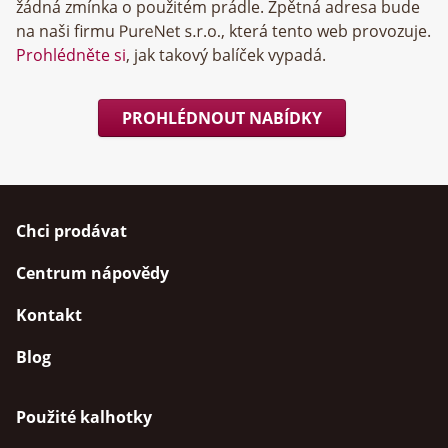
žádná zmínka o použitém prádle. Zpětná adresa bude
na naši firmu
, která tento web provozuje.
Prohlédněte si
, jak takový balíček vypadá.
PROHLÉDNOUT NABÍDKY
Chci prodávat
Centrum nápovědy
Kontakt
Blog
Použité kalhotky