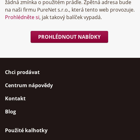
žádná zmínka o použitém prádle. Zpětná adresa bude
na naši firmu
, která tento web provozuje.
Prohlédněte si
, jak takový balíček vypadá.
PROHLÉDNOUT NABÍDKY
Chci prodávat
Centrum nápovědy
Kontakt
Blog
Použité kalhotky