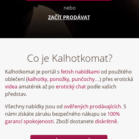
nebo
ZAČÍT PRODÁVAT
Co je Kalhotkomat?
Kalhotkomat je portál s
fetish nabídkami
od použitého
oblečení (
kalhotky
,
ponožky
,
punčochy
…) přes erotická
videa
amatérek až po
erotický chat
podle vašich
představ.
Všechny nabídky jsou od
ověřených prodávajících
. S
námi získáte záruku bezpečného nákupu se
100%
garancí spokojenosti
. Zboží dostanete
diskrétně
.