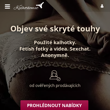
Objev své skryté touhy
Použité kalhotky
.
Fetish fotky
a
videa
.
Sexchat
.
Anonymně
.
od ověřených prodávajících
PROHLÉDNOUT NABÍDKY