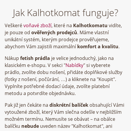
Jak Kalhotkomat funguje?
Veškeré
voňavé zboží
, které na
Kalhotkomatu
vidíte,
je pouze od
ověřených prodejců
. Máme vlastní
unikátní systém, kterým prodejce prověřujeme,
abychom Vám zajistili maximální
komfort a kvalitu
.
Nákup
fetish prádla
je velice jednoduchý, jako na
klasickém e-shopu. V sekci "
Nabídky
" si vyberete
prádlo, zvolíte dobu nošení, přidáte doplňkové služby
(fotky z nošení, počůrání, …) a kliknete na "Koupit".
Vyplníte potřebné dodací údaje, zvolíte platební
metodu a potvrdíte objednávku.
Pak již jen čekáte na
diskrétní balíček
obsahující Vámi
vytoužené zboží, který Vám slečna odešle v nejbližším
možném termínu. Nemusíte se obávat – na obálce
balíčku
nebude
uveden název "Kalhotkomat", ani