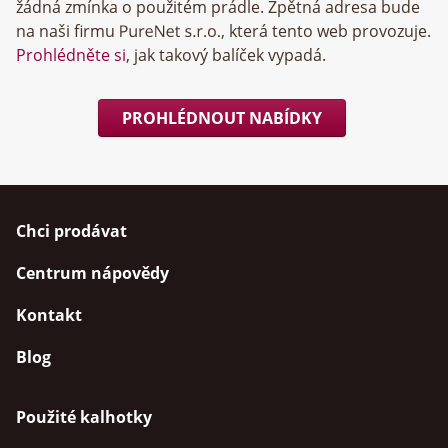
žádná zmínka o použitém prádle. Zpětná adresa bude
na naši firmu
, která tento web provozuje.
Prohlédněte si
, jak takový balíček vypadá.
PROHLÉDNOUT NABÍDKY
Chci prodávat
Centrum nápovědy
Kontakt
Blog
Použité kalhotky