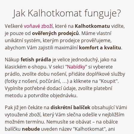
Jak Kalhotkomat funguje?
Veškeré
voňavé zboží
, které na
Kalhotkomatu
vidíte,
je pouze od
ověřených prodejců
. Máme vlastní
unikátní systém, kterým prodejce prověřujeme,
abychom Vám zajistili maximální
komfort a kvalitu
.
Nákup
fetish prádla
je velice jednoduchý, jako na
klasickém e-shopu. V sekci "
Nabídky
" si vyberete
prádlo, zvolíte dobu nošení, přidáte doplňkové služby
(fotky z nošení, počůrání, …) a kliknete na "Koupit".
Vyplníte potřebné dodací údaje, zvolíte platební
metodu a potvrdíte objednávku.
Pak již jen čekáte na
diskrétní balíček
obsahující Vámi
vytoužené zboží, který Vám slečna odešle v nejbližším
možném termínu. Nemusíte se obávat – na obálce
balíčku
nebude
uveden název "Kalhotkomat", ani