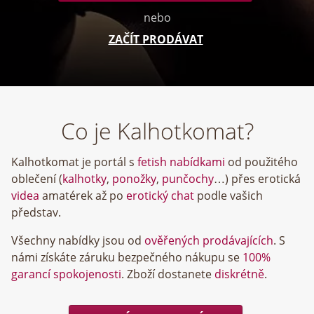
nebo
ZAČÍT PRODÁVAT
Co je Kalhotkomat?
Kalhotkomat je portál s
fetish nabídkami
od použitého
oblečení (
kalhotky
,
ponožky
,
punčochy
…) přes erotická
videa
amatérek až po
erotický chat
podle vašich
představ.
Všechny nabídky jsou od
ověřených prodávajících
. S
námi získáte záruku bezpečného nákupu se
100%
garancí spokojenosti
. Zboží dostanete
diskrétně
.