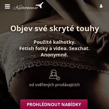
Objev své skryté touhy
Použité kalhotky
.
Fetish fotky
a
videa
.
Sexchat
.
Anonymně
.
od ověřených prodávajících
PROHLÉDNOUT NABÍDKY