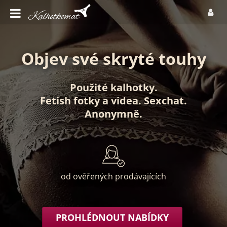
Objev své skryté touhy
Použité kalhotky
.
Fetish fotky
a
videa
.
Sexchat
.
Anonymně
.
od ověřených prodávajících
PROHLÉDNOUT NABÍDKY