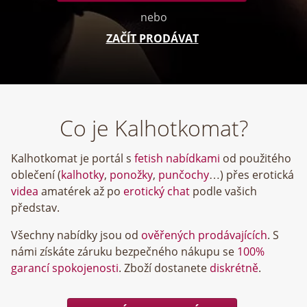
nebo
ZAČÍT PRODÁVAT
Co je Kalhotkomat?
Kalhotkomat je portál s
fetish nabídkami
od použitého
oblečení (
kalhotky
,
ponožky
,
punčochy
…) přes erotická
videa
amatérek až po
erotický chat
podle vašich
představ.
Všechny nabídky jsou od
ověřených prodávajících
. S
námi získáte záruku bezpečného nákupu se
100%
garancí spokojenosti
. Zboží dostanete
diskrétně
.