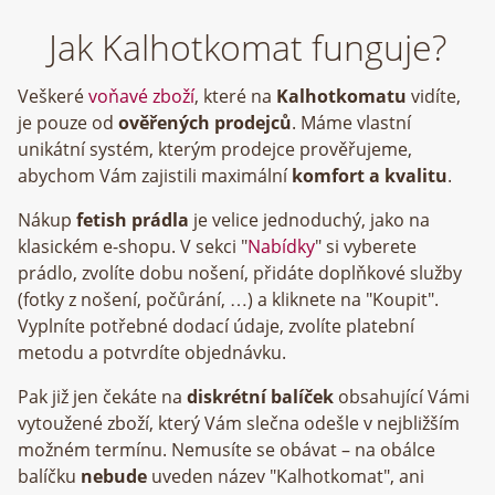
Jak Kalhotkomat funguje?
Veškeré
voňavé zboží
, které na
Kalhotkomatu
vidíte,
je pouze od
ověřených prodejců
. Máme vlastní
unikátní systém, kterým prodejce prověřujeme,
abychom Vám zajistili maximální
komfort a kvalitu
.
Nákup
fetish prádla
je velice jednoduchý, jako na
klasickém e-shopu. V sekci "
Nabídky
" si vyberete
prádlo, zvolíte dobu nošení, přidáte doplňkové služby
(fotky z nošení, počůrání, …) a kliknete na "Koupit".
Vyplníte potřebné dodací údaje, zvolíte platební
metodu a potvrdíte objednávku.
Pak již jen čekáte na
diskrétní balíček
obsahující Vámi
vytoužené zboží, který Vám slečna odešle v nejbližším
možném termínu. Nemusíte se obávat – na obálce
balíčku
nebude
uveden název "Kalhotkomat", ani