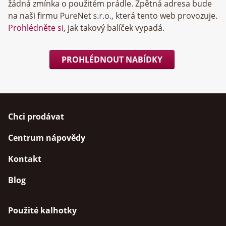
žádná zmínka o použitém prádle. Zpětná adresa bude
na naši firmu
, která tento web provozuje.
Prohlédněte si
, jak takový balíček vypadá.
PROHLÉDNOUT NABÍDKY
Chci prodávat
Centrum nápovědy
Kontakt
Blog
Použité kalhotky