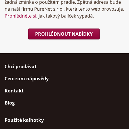
žádná zmínka o použitém prádle. Zpětná adresa bude
na naši firmu
, která tento web provozuje.
Prohlédněte si
, jak takový balíček vypadá.
PROHLÉDNOUT NABÍDKY
Chci prodávat
Centrum nápovědy
Kontakt
Blog
Použité kalhotky