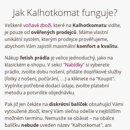
Jak Kalhotkomat funguje?
Veškeré
voňavé zboží
, které na
Kalhotkomatu
vidíte,
je pouze od
ověřených prodejců
. Máme vlastní
unikátní systém, kterým prodejce prověřujeme,
abychom Vám zajistili maximální
komfort a kvalitu
.
Nákup
fetish prádla
je velice jednoduchý, jako na
klasickém e-shopu. V sekci "
Nabídky
" si vyberete
prádlo, zvolíte dobu nošení, přidáte doplňkové služby
(fotky z nošení, počůrání, …) a kliknete na "Koupit".
Vyplníte potřebné dodací údaje, zvolíte platební
metodu a potvrdíte objednávku.
Pak již jen čekáte na
diskrétní balíček
obsahující Vámi
vytoužené zboží, který Vám slečna odešle v nejbližším
možném termínu. Nemusíte se obávat – na obálce
balíčku
nebude
uveden název "Kalhotkomat", ani