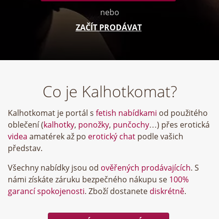
nebo
ZAČÍT PRODÁVAT
Co je Kalhotkomat?
Kalhotkomat je portál s
fetish nabídkami
od použitého
oblečení (
kalhotky
,
ponožky
,
punčochy
…) přes erotická
videa
amatérek až po
erotický chat
podle vašich
představ.
Všechny nabídky jsou od
ověřených prodávajících
. S
námi získáte záruku bezpečného nákupu se
100%
garancí spokojenosti
. Zboží dostanete
diskrétně
.