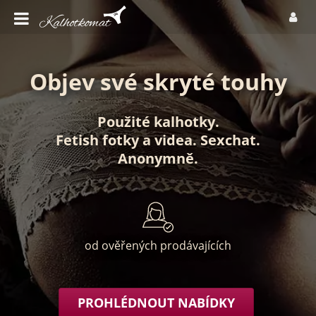
Objev své skryté touhy
Použité kalhotky
.
Fetish fotky
a
videa
.
Sexchat
.
Anonymně
.
od ověřených prodávajících
PROHLÉDNOUT NABÍDKY