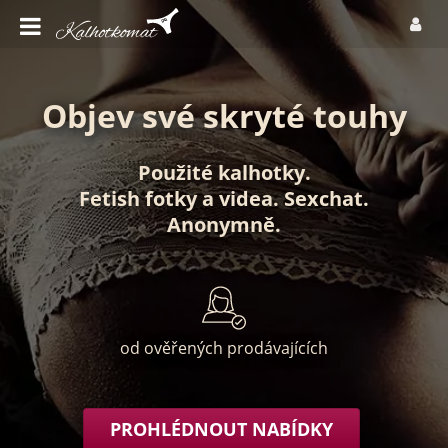
Objev své skryté touhy
Použité kalhotky
.
Fetish fotky
a
videa
.
Sexchat
.
Anonymně
.
od ověřených prodávajících
PROHLÉDNOUT NABÍDKY