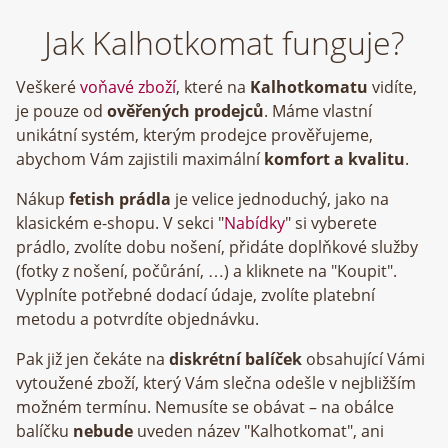
Jak Kalhotkomat funguje?
Veškeré
voňavé zboží
, které na
Kalhotkomatu
vidíte,
je pouze od
ověřených prodejců
. Máme vlastní
unikátní systém, kterým prodejce prověřujeme,
abychom Vám zajistili maximální
komfort a kvalitu
.
Nákup
fetish prádla
je velice jednoduchý, jako na
klasickém e-shopu. V sekci "
Nabídky
" si vyberete
prádlo, zvolíte dobu nošení, přidáte doplňkové služby
(fotky z nošení, počůrání, …) a kliknete na "Koupit".
Vyplníte potřebné dodací údaje, zvolíte platební
metodu a potvrdíte objednávku.
Pak již jen čekáte na
diskrétní balíček
obsahující Vámi
vytoužené zboží, který Vám slečna odešle v nejbližším
možném termínu. Nemusíte se obávat – na obálce
balíčku
nebude
uveden název "Kalhotkomat", ani