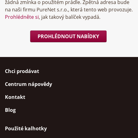
žádná zmínka o použitém prádle. Zpětná adresa bude
na naši firmu
, která tento web provozuje.
Prohlédněte si
, jak takový balíček vypadá.
PROHLÉDNOUT NABÍDKY
Chci prodávat
Centrum nápovědy
Kontakt
Blog
Použité kalhotky