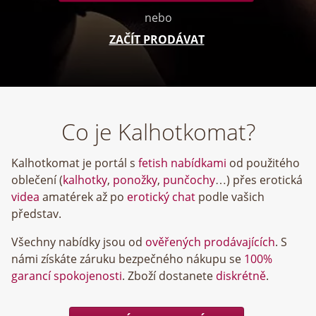
nebo
ZAČÍT PRODÁVAT
Co je Kalhotkomat?
Kalhotkomat je portál s
fetish nabídkami
od použitého
oblečení (
kalhotky
,
ponožky
,
punčochy
…) přes erotická
videa
amatérek až po
erotický chat
podle vašich
představ.
Všechny nabídky jsou od
ověřených prodávajících
. S
námi získáte záruku bezpečného nákupu se
100%
garancí spokojenosti
. Zboží dostanete
diskrétně
.