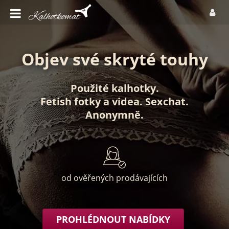
Objev své skryté touhy
Použité kalhotky
.
Fetish fotky
a
videa
.
Sexchat
.
Anonymně
.
od ověřených prodávajících
PROHLÉDNOUT NABÍDKY