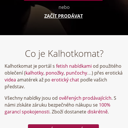
nebo
ZAČÍT PRODÁVAT
Co je Kalhotkomat?
Kalhotkomat je portál s
fetish nabídkami
od použitého
oblečení (
kalhotky
,
ponožky
,
punčochy
…) přes erotická
videa
amatérek až po
erotický chat
podle vašich
představ.
Všechny nabídky jsou od
ověřených prodávajících
. S
námi získáte záruku bezpečného nákupu se
100%
garancí spokojenosti
. Zboží dostanete
diskrétně
.