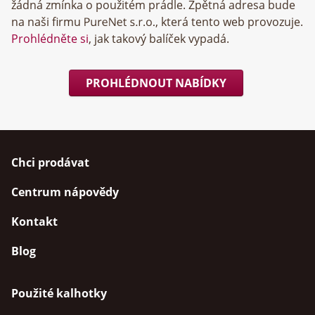
žádná zmínka o použitém prádle. Zpětná adresa bude
na naši firmu
, která tento web provozuje.
Prohlédněte si
, jak takový balíček vypadá.
PROHLÉDNOUT NABÍDKY
Chci prodávat
Centrum nápovědy
Kontakt
Blog
Použité kalhotky