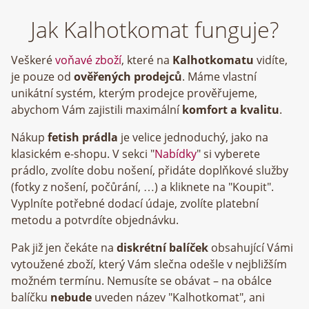
Jak Kalhotkomat funguje?
Veškeré
voňavé zboží
, které na
Kalhotkomatu
vidíte,
je pouze od
ověřených prodejců
. Máme vlastní
unikátní systém, kterým prodejce prověřujeme,
abychom Vám zajistili maximální
komfort a kvalitu
.
Nákup
fetish prádla
je velice jednoduchý, jako na
klasickém e-shopu. V sekci "
Nabídky
" si vyberete
prádlo, zvolíte dobu nošení, přidáte doplňkové služby
(fotky z nošení, počůrání, …) a kliknete na "Koupit".
Vyplníte potřebné dodací údaje, zvolíte platební
metodu a potvrdíte objednávku.
Pak již jen čekáte na
diskrétní balíček
obsahující Vámi
vytoužené zboží, který Vám slečna odešle v nejbližším
možném termínu. Nemusíte se obávat – na obálce
balíčku
nebude
uveden název "Kalhotkomat", ani