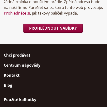
žádná zmínka o použitém prádle. Zpětná adresa bude
na naši firmu
, která tento web provozuje.
Prohlédněte si
, jak takový balíček vypadá.
PROHLÉDNOUT NABÍDKY
Chci prodávat
Centrum nápovědy
Kontakt
Blog
Použité kalhotky