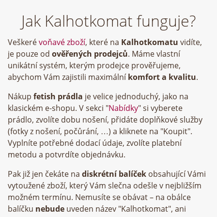
Jak Kalhotkomat funguje?
Veškeré
voňavé zboží
, které na
Kalhotkomatu
vidíte,
je pouze od
ověřených prodejců
. Máme vlastní
unikátní systém, kterým prodejce prověřujeme,
abychom Vám zajistili maximální
komfort a kvalitu
.
Nákup
fetish prádla
je velice jednoduchý, jako na
klasickém e-shopu. V sekci "
Nabídky
" si vyberete
prádlo, zvolíte dobu nošení, přidáte doplňkové služby
(fotky z nošení, počůrání, …) a kliknete na "Koupit".
Vyplníte potřebné dodací údaje, zvolíte platební
metodu a potvrdíte objednávku.
Pak již jen čekáte na
diskrétní balíček
obsahující Vámi
vytoužené zboží, který Vám slečna odešle v nejbližším
možném termínu. Nemusíte se obávat – na obálce
balíčku
nebude
uveden název "Kalhotkomat", ani