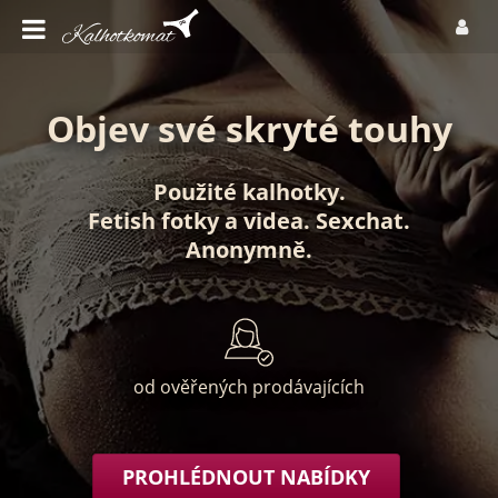
Objev své skryté touhy
Použité kalhotky
.
Fetish fotky
a
videa
.
Sexchat
.
Anonymně
.
od ověřených prodávajících
PROHLÉDNOUT NABÍDKY