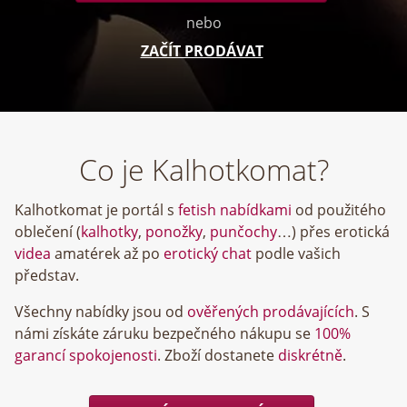
nebo
ZAČÍT PRODÁVAT
Co je Kalhotkomat?
Kalhotkomat je portál s
fetish nabídkami
od použitého
oblečení (
kalhotky
,
ponožky
,
punčochy
…) přes erotická
videa
amatérek až po
erotický chat
podle vašich
představ.
Všechny nabídky jsou od
ověřených prodávajících
. S
námi získáte záruku bezpečného nákupu se
100%
garancí spokojenosti
. Zboží dostanete
diskrétně
.