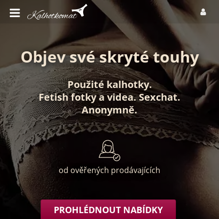
Objev své skryté touhy
Použité kalhotky
.
Fetish fotky
a
videa
.
Sexchat
.
Anonymně
.
od ověřených prodávajících
PROHLÉDNOUT NABÍDKY