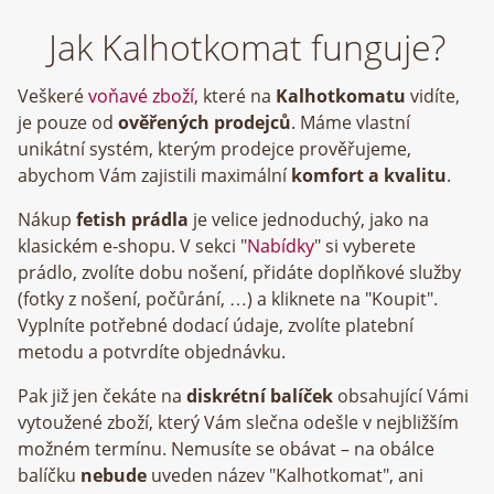
Jak Kalhotkomat funguje?
Veškeré
voňavé zboží
, které na
Kalhotkomatu
vidíte,
je pouze od
ověřených prodejců
. Máme vlastní
unikátní systém, kterým prodejce prověřujeme,
abychom Vám zajistili maximální
komfort a kvalitu
.
Nákup
fetish prádla
je velice jednoduchý, jako na
klasickém e-shopu. V sekci "
Nabídky
" si vyberete
prádlo, zvolíte dobu nošení, přidáte doplňkové služby
(fotky z nošení, počůrání, …) a kliknete na "Koupit".
Vyplníte potřebné dodací údaje, zvolíte platební
metodu a potvrdíte objednávku.
Pak již jen čekáte na
diskrétní balíček
obsahující Vámi
vytoužené zboží, který Vám slečna odešle v nejbližším
možném termínu. Nemusíte se obávat – na obálce
balíčku
nebude
uveden název "Kalhotkomat", ani