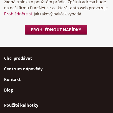
žádná zmínka o použitém prádle. Zpětná adresa bude
na naši firmu
, která tento web provozuje.
Prohlédněte si
, jak takový balíček vypadá.
PROHLÉDNOUT NABÍDKY
Chci prodávat
Centrum nápovědy
Kontakt
Blog
Použité kalhotky