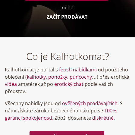
nebo
ZAČÍT PRODÁVAT
Co je Kalhotkomat?
Kalhotkomat je portál s
fetish nabídkami
od použitého
oblečení (
kalhotky
,
ponožky
,
punčochy
…) přes erotická
videa
amatérek až po
erotický chat
podle vašich
představ.
Všechny nabídky jsou od
ověřených prodávajících
. S
námi získáte záruku bezpečného nákupu se
100%
garancí spokojenosti
. Zboží dostanete
diskrétně
.