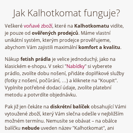
Jak Kalhotkomat funguje?
Veškeré
voňavé zboží
, které na
Kalhotkomatu
vidíte,
je pouze od
ověřených prodejců
. Máme vlastní
unikátní systém, kterým prodejce prověřujeme,
abychom Vám zajistili maximální
komfort a kvalitu
.
Nákup
fetish prádla
je velice jednoduchý, jako na
klasickém e-shopu. V sekci "
Nabídky
" si vyberete
prádlo, zvolíte dobu nošení, přidáte doplňkové služby
(fotky z nošení, počůrání, …) a kliknete na "Koupit".
Vyplníte potřebné dodací údaje, zvolíte platební
metodu a potvrdíte objednávku.
Pak již jen čekáte na
diskrétní balíček
obsahující Vámi
vytoužené zboží, který Vám slečna odešle v nejbližším
možném termínu. Nemusíte se obávat – na obálce
balíčku
nebude
uveden název "Kalhotkomat", ani