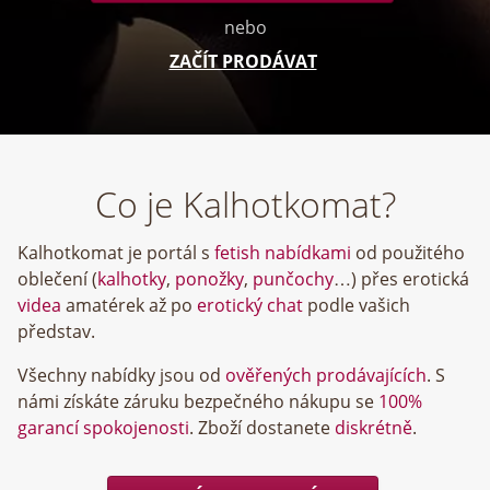
nebo
ZAČÍT PRODÁVAT
Co je Kalhotkomat?
Kalhotkomat je portál s
fetish nabídkami
od použitého
oblečení (
kalhotky
,
ponožky
,
punčochy
…) přes erotická
videa
amatérek až po
erotický chat
podle vašich
představ.
Všechny nabídky jsou od
ověřených prodávajících
. S
námi získáte záruku bezpečného nákupu se
100%
garancí spokojenosti
. Zboží dostanete
diskrétně
.