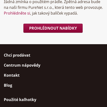
žádná zmínka o použitém prádle. Zpětná adresa bude
na naši firmu
, která tento web provozuje.
Prohlédněte si
, jak takový balíček vypadá.
PROHLÉDNOUT NABÍDKY
Chci prodávat
Centrum nápovědy
Kontakt
Blog
Použité kalhotky