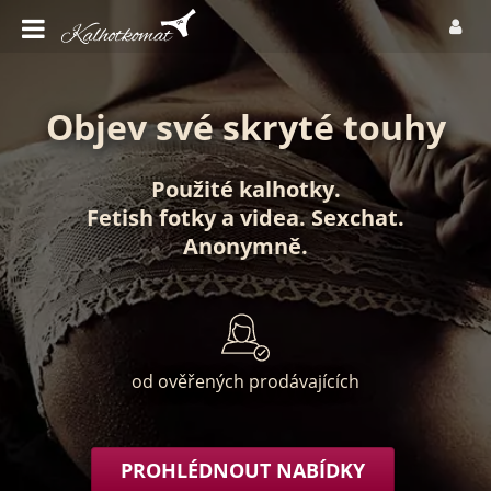
Objev své skryté touhy
Použité kalhotky
.
Fetish fotky
a
videa
.
Sexchat
.
Anonymně
.
od ověřených prodávajících
PROHLÉDNOUT NABÍDKY