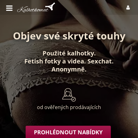
Objev své skryté touhy
Použité kalhotky
.
Fetish fotky
a
videa
.
Sexchat
.
Anonymně
.
od ověřených prodávajících
PROHLÉDNOUT NABÍDKY