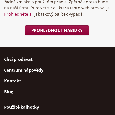
žádná zmínka o použitém prádle. Zpětná adresa bude
na naši firmu
, která tento web provozuje.
Prohlédněte si
, jak takový balíček vypadá.
PROHLÉDNOUT NABÍDKY
Chci prodávat
Centrum nápovědy
Kontakt
Blog
Použité kalhotky