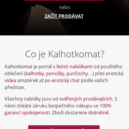
nebo
ZAČÍT PRODÁVAT
Co je Kalhotkomat?
Kalhotkomat je portál s
fetish nabídkami
od použitého
oblečení (
kalhotky
,
ponožky
,
punčochy
…) přes erotická
videa
amatérek až po
erotický chat
podle vašich
představ.
Všechny nabídky jsou od
ověřených prodávajících
. S
námi získáte záruku bezpečného nákupu se
100%
garancí spokojenosti
. Zboží dostanete
diskrétně
.