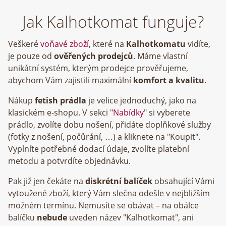
Jak Kalhotkomat funguje?
Veškeré
voňavé zboží
, které na
Kalhotkomatu
vidíte,
je pouze od
ověřených prodejců
. Máme vlastní
unikátní systém, kterým prodejce prověřujeme,
abychom Vám zajistili maximální
komfort a kvalitu
.
Nákup
fetish prádla
je velice jednoduchý, jako na
klasickém e-shopu. V sekci "
Nabídky
" si vyberete
prádlo, zvolíte dobu nošení, přidáte doplňkové služby
(fotky z nošení, počůrání, …) a kliknete na "Koupit".
Vyplníte potřebné dodací údaje, zvolíte platební
metodu a potvrdíte objednávku.
Pak již jen čekáte na
diskrétní balíček
obsahující Vámi
vytoužené zboží, který Vám slečna odešle v nejbližším
možném termínu. Nemusíte se obávat – na obálce
balíčku
nebude
uveden název "Kalhotkomat", ani