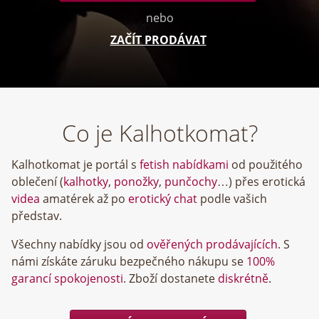
nebo
ZAČÍT PRODÁVAT
Co je Kalhotkomat?
Kalhotkomat je portál s
fetish nabídkami
od použitého
oblečení (
kalhotky
,
ponožky
,
punčochy
…) přes erotická
videa
amatérek až po
erotický chat
podle vašich
představ.
Všechny nabídky jsou od
ověřených prodávajících
. S
námi získáte záruku bezpečného nákupu se
100%
garancí spokojenosti
. Zboží dostanete
diskrétně
.