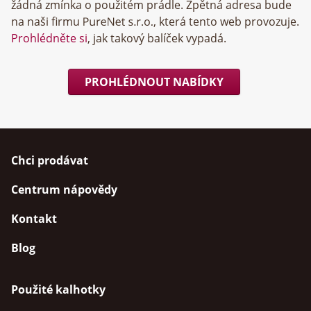
žádná zmínka o použitém prádle. Zpětná adresa bude
na naši firmu
, která tento web provozuje.
Prohlédněte si
, jak takový balíček vypadá.
PROHLÉDNOUT NABÍDKY
Chci prodávat
Centrum nápovědy
Kontakt
Blog
Použité kalhotky