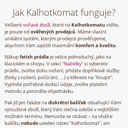
Jak Kalhotkomat funguje?
Veškeré
voňavé zboží
, které na
Kalhotkomatu
vidíte,
je pouze od
ověřených prodejců
. Máme vlastní
unikátní systém, kterým prodejce prověřujeme,
abychom Vám zajistili maximální
komfort a kvalitu
.
Nákup
fetish prádla
je velice jednoduchý, jako na
klasickém e-shopu. V sekci "
Nabídky
" si vyberete
prádlo, zvolíte dobu nošení, přidáte doplňkové služby
(fotky z nošení, počůrání, …) a kliknete na "Koupit".
Vyplníte potřebné dodací údaje, zvolíte platební
metodu a potvrdíte objednávku.
Pak již jen čekáte na
diskrétní balíček
obsahující Vámi
vytoužené zboží, který Vám slečna odešle v nejbližším
možném termínu. Nemusíte se obávat – na obálce
balíčku
nebude
uveden název "Kalhotkomat", ani