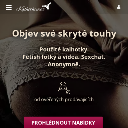
Objev své skryté touhy
Použité kalhotky
.
Fetish fotky
a
videa
.
Sexchat
.
Anonymně
.
od ověřených prodávajících
PROHLÉDNOUT NABÍDKY