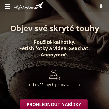
Objev své skryté touhy
Použité kalhotky
.
Fetish fotky
a
videa
.
Sexchat
.
Anonymně
.
od ověřených prodávajících
PROHLÉDNOUT NABÍDKY