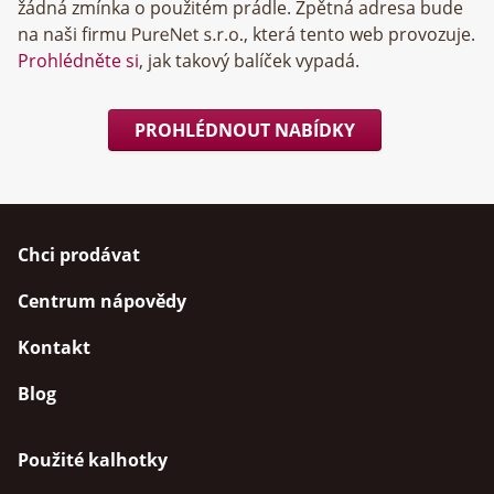
žádná zmínka o použitém prádle. Zpětná adresa bude
na naši firmu
, která tento web provozuje.
Prohlédněte si
, jak takový balíček vypadá.
PROHLÉDNOUT NABÍDKY
Chci prodávat
Centrum nápovědy
Kontakt
Blog
Použité kalhotky