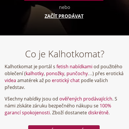
nebo
ZAČÍT PRODÁVAT
Co je Kalhotkomat?
Kalhotkomat je portál s
fetish nabídkami
od použitého
oblečení (
kalhotky
,
ponožky
,
punčochy
…) přes erotická
videa
amatérek až po
erotický chat
podle vašich
představ.
Všechny nabídky jsou od
ověřených prodávajících
. S
námi získáte záruku bezpečného nákupu se
100%
garancí spokojenosti
. Zboží dostanete
diskrétně
.