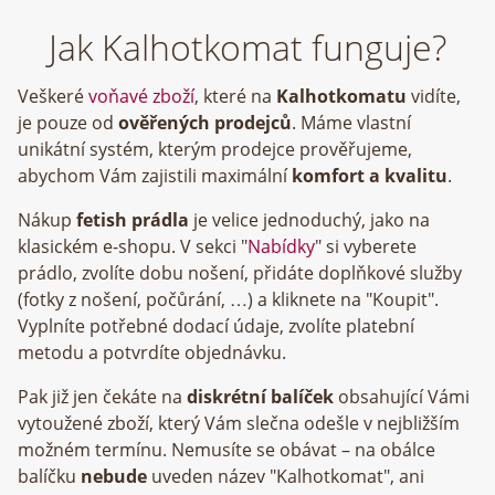
Jak Kalhotkomat funguje?
Veškeré
voňavé zboží
, které na
Kalhotkomatu
vidíte,
je pouze od
ověřených prodejců
. Máme vlastní
unikátní systém, kterým prodejce prověřujeme,
abychom Vám zajistili maximální
komfort a kvalitu
.
Nákup
fetish prádla
je velice jednoduchý, jako na
klasickém e-shopu. V sekci "
Nabídky
" si vyberete
prádlo, zvolíte dobu nošení, přidáte doplňkové služby
(fotky z nošení, počůrání, …) a kliknete na "Koupit".
Vyplníte potřebné dodací údaje, zvolíte platební
metodu a potvrdíte objednávku.
Pak již jen čekáte na
diskrétní balíček
obsahující Vámi
vytoužené zboží, který Vám slečna odešle v nejbližším
možném termínu. Nemusíte se obávat – na obálce
balíčku
nebude
uveden název "Kalhotkomat", ani