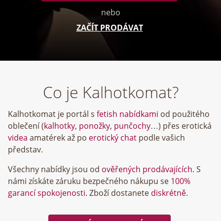
nebo
ZAČÍT PRODÁVAT
Co je Kalhotkomat?
Kalhotkomat je portál s
fetish nabídkami
od použitého
oblečení (
kalhotky
,
ponožky
,
punčochy
…) přes erotická
videa
amatérek až po
erotický chat
podle vašich
představ.
Všechny nabídky jsou od
ověřených prodávajících
. S
námi získáte záruku bezpečného nákupu se
100%
garancí spokojenosti
. Zboží dostanete
diskrétně
.