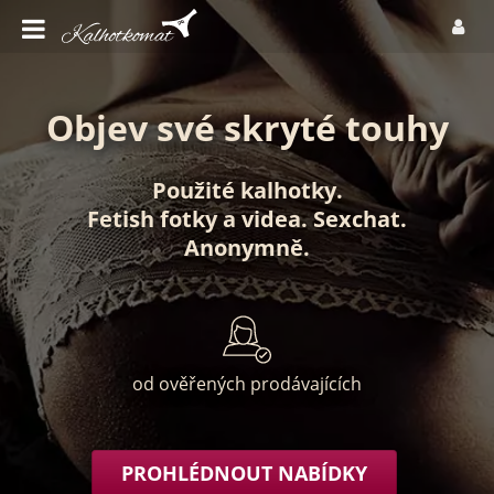
Objev své skryté touhy
Použité kalhotky
.
Fetish fotky
a
videa
.
Sexchat
.
Anonymně
.
od ověřených prodávajících
PROHLÉDNOUT NABÍDKY