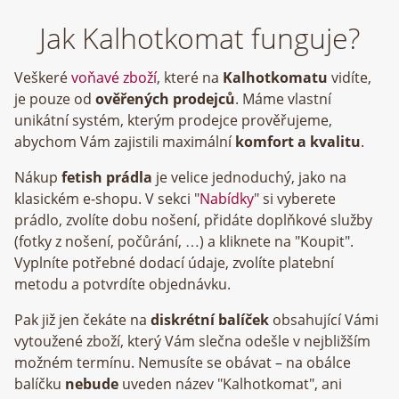
Jak Kalhotkomat funguje?
Veškeré
voňavé zboží
, které na
Kalhotkomatu
vidíte,
je pouze od
ověřených prodejců
. Máme vlastní
unikátní systém, kterým prodejce prověřujeme,
abychom Vám zajistili maximální
komfort a kvalitu
.
Nákup
fetish prádla
je velice jednoduchý, jako na
klasickém e-shopu. V sekci "
Nabídky
" si vyberete
prádlo, zvolíte dobu nošení, přidáte doplňkové služby
(fotky z nošení, počůrání, …) a kliknete na "Koupit".
Vyplníte potřebné dodací údaje, zvolíte platební
metodu a potvrdíte objednávku.
Pak již jen čekáte na
diskrétní balíček
obsahující Vámi
vytoužené zboží, který Vám slečna odešle v nejbližším
možném termínu. Nemusíte se obávat – na obálce
balíčku
nebude
uveden název "Kalhotkomat", ani