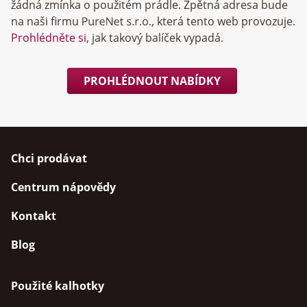
žádná zmínka o použitém prádle. Zpětná adresa bude
na naši firmu
, která tento web provozuje.
Prohlédněte si
, jak takový balíček vypadá.
PROHLÉDNOUT NABÍDKY
Chci prodávat
Centrum nápovědy
Kontakt
Blog
Použité kalhotky