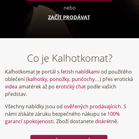
nebo
ZAČÍT PRODÁVAT
Co je Kalhotkomat?
Kalhotkomat je portál s
fetish nabídkami
od použitého
oblečení (
kalhotky
,
ponožky
,
punčochy
…) přes erotická
videa
amatérek až po
erotický chat
podle vašich
představ.
Všechny nabídky jsou od
ověřených prodávajících
. S
námi získáte záruku bezpečného nákupu se
100%
garancí spokojenosti
. Zboží dostanete
diskrétně
.