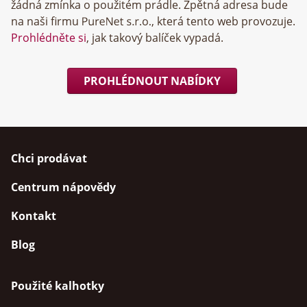
žádná zmínka o použitém prádle. Zpětná adresa bude
na naši firmu
, která tento web provozuje.
Prohlédněte si
, jak takový balíček vypadá.
PROHLÉDNOUT NABÍDKY
Chci prodávat
Centrum nápovědy
Kontakt
Blog
Použité kalhotky