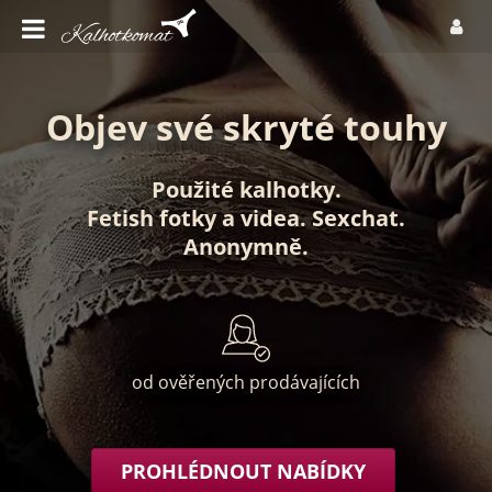
Objev své skryté touhy
Použité kalhotky
.
Fetish fotky
a
videa
.
Sexchat
.
Anonymně
.
od ověřených prodávajících
PROHLÉDNOUT NABÍDKY