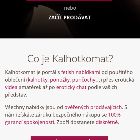
nebo
ZAČÍT PRODÁVAT
Co je Kalhotkomat?
Kalhotkomat je portál s
fetish nabídkami
od použitého
oblečení (
kalhotky
,
ponožky
,
punčochy
…) přes erotická
videa
amatérek až po
erotický chat
podle vašich
představ.
Všechny nabídky jsou od
ověřených prodávajících
. S
námi získáte záruku bezpečného nákupu se
100%
garancí spokojenosti
. Zboží dostanete
diskrétně
.