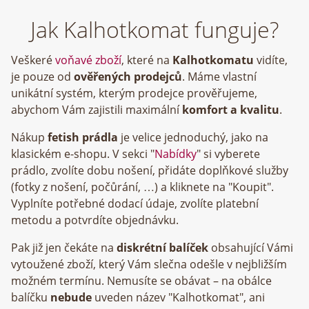
Jak Kalhotkomat funguje?
Veškeré
voňavé zboží
, které na
Kalhotkomatu
vidíte,
je pouze od
ověřených prodejců
. Máme vlastní
unikátní systém, kterým prodejce prověřujeme,
abychom Vám zajistili maximální
komfort a kvalitu
.
Nákup
fetish prádla
je velice jednoduchý, jako na
klasickém e-shopu. V sekci "
Nabídky
" si vyberete
prádlo, zvolíte dobu nošení, přidáte doplňkové služby
(fotky z nošení, počůrání, …) a kliknete na "Koupit".
Vyplníte potřebné dodací údaje, zvolíte platební
metodu a potvrdíte objednávku.
Pak již jen čekáte na
diskrétní balíček
obsahující Vámi
vytoužené zboží, který Vám slečna odešle v nejbližším
možném termínu. Nemusíte se obávat – na obálce
balíčku
nebude
uveden název "Kalhotkomat", ani