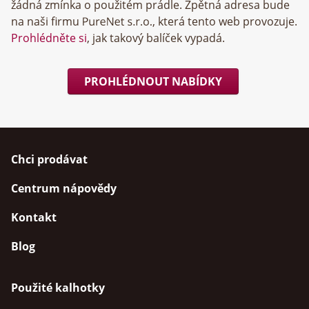
žádná zmínka o použitém prádle. Zpětná adresa bude
na naši firmu
, která tento web provozuje.
Prohlédněte si
, jak takový balíček vypadá.
PROHLÉDNOUT NABÍDKY
Chci prodávat
Centrum nápovědy
Kontakt
Blog
Použité kalhotky