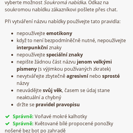
vyberte možnost
Soukromá nabídka
. Odkaz na
soukromou nabídku zákazníkovi pošlete přes chat.
Při vytváření názvu nabídky používejte tato pravidla:
nepoužívejte
emotikony
když to není bezpodmíněčně nutné, nepoužívejte
interpunkční
znaky
nepoužívejte
speciální znaky
nepište žádnou část názvu
jenom velkými
písmeny
(s výjimkou používaných zkratek)
nevytvářejte zbytečně
agresivní
nebo
sprosté
názvy
neuvádějte
svůj věk
, časem se údaj stane
neaktuální a chybný
držte se
pravidel pravopisu
Správně:
Voňavé mokré kalhotky
Správně:
Květované bílé propocené ponožky
nošené bez bot po zahradě