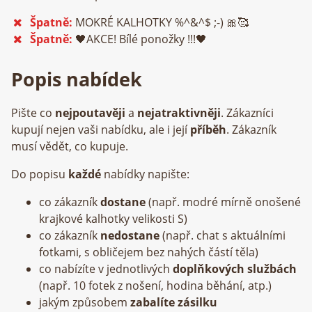
Špatně:
MOKRÉ KALHOTKY
%^&^$ ;-) 🎀🥰
Špatně:
🖤
AKCE! Bílé ponožky !!!
🖤
Popis nabídek
Pište co
nejpoutavěji
a
nejatraktivněji
. Zákazníci
kupují nejen vaši nabídku, ale i její
příběh
. Zákazník
musí vědět, co kupuje.
Do popisu
každé
nabídky napište:
co zákazník
dostane
(např. modré mírně onošené
krajkové kalhotky velikosti S)
co zákazník
nedostane
(např. chat s aktuálními
fotkami, s obličejem bez nahých částí těla)
co nabízíte v jednotlivých
doplňkových službách
(např. 10 fotek z nošení, hodina běhání, atp.)
jakým způsobem
zabalíte zásilku