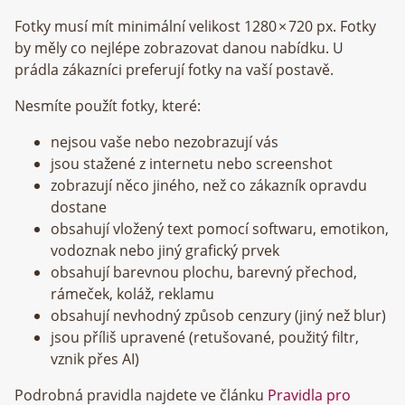
Fotky musí mít minimální velikost 1280 × 720 px. Fotky
by měly co nejlépe zobrazovat danou nabídku. U
prádla zákazníci preferují fotky na vaší postavě.
Nesmíte použít fotky, které:
nejsou vaše nebo nezobrazují vás
jsou stažené z internetu nebo screenshot
zobrazují něco jiného, než co zákazník opravdu
dostane
obsahují vložený text pomocí softwaru, emotikon,
vodoznak nebo jiný grafický prvek
obsahují barevnou plochu, barevný přechod,
rámeček, koláž, reklamu
obsahují nevhodný způsob cenzury (jiný než blur)
jsou příliš upravené (retušované, použitý filtr,
vznik přes AI)
Podrobná pravidla najdete ve článku
Pravidla pro