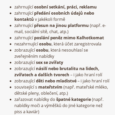
zahrnující
osobní setkání, práci, reklamu
zahrnující
předání osobních údajů nebo
kontaktů
v jakékoli formě
zahrnující
přesun na jinou platformu
(např. e-
mail, sociální sítě, chat, atp.)
zahrnující
poslání peněz mimo Kalhotkomat
nezahrnující
osobu
, která účet zaregistrovala
zobrazující
osobu
, která nesouhlasí se
zveřejněním nabídky
zobrazující
sex se zvířaty
zobrazující
násilí nebo brutalitu na lidech,
zvířatech a dalších tvorech
– i jako hraní rolí
zobrazující
děti nebo mladistvé
– i jako hraní rolí
související s
mateřstvím
(např. mateřské mléko,
dětské pleny, oblečení, atp.)
zařazovat nabídky do
špatné kategorie
(např.
nabídky moči a výměšků do jiné kategorie než
piss a kaviár)